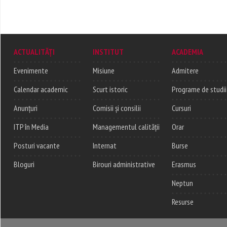
ACTUALITĂȚI
INSTITUT
ACADEMIA
Evenimente
Misiune
Admitere
Calendar academic
Scurt istoric
Programe de studii
Anunțuri
Comisii și consilii
Cursuri
ITP în Media
Managementul calității
Orar
Posturi vacante
Internat
Burse
Bloguri
Birouri administrative
Erasmus
Neptun
Resurse