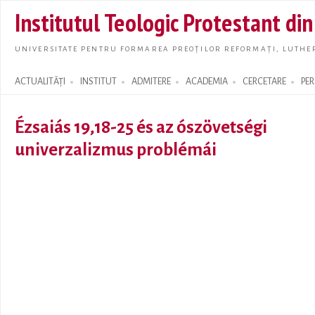
Skip t
Institutul Teologic Protestant di
main
conte
UNIVERSITATE PENTRU FORMAREA PREOȚILOR REFORMAȚI, LUTHER
ACTUALITĂȚI
INSTITUT
ADMITERE
ACADEMIA
CERCETARE
PE
Search form
Ézsaiás 19,18-25 és az ószövetségi
univerzalizmus problémái