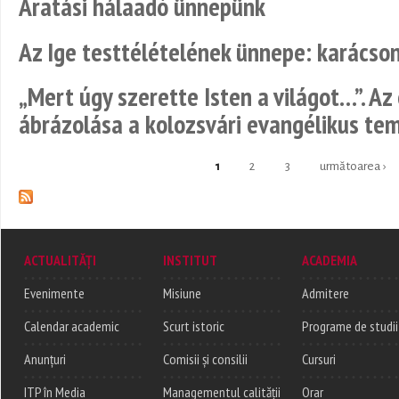
Aratási hálaadó ünnepünk
Az Ige testtélételének ünnepe: karácson
„Mert úgy szerette Isten a világot…”. A
ábrázolása a kolozsvári evangélikus t
1
2
3
următoarea ›
Pages
ACTUALITĂȚI
INSTITUT
ACADEMIA
Evenimente
Misiune
Admitere
Calendar academic
Scurt istoric
Programe de studii
Anunțuri
Comisii și consilii
Cursuri
ITP în Media
Managementul calității
Orar