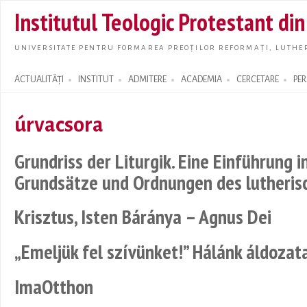
Skip t
Institutul Teologic Protestant di
main
conte
UNIVERSITATE PENTRU FORMAREA PREOȚILOR REFORMAȚI, LUTHER
ACTUALITĂȚI
INSTITUT
ADMITERE
ACADEMIA
CERCETARE
PE
Search form
úrvacsora
Grundriss der Liturgik. Eine Einführung i
Grundsätze und Ordnungen des lutheris
Krisztus, Isten Báránya – Agnus Dei
„Emeljük fel szívünket!” Hálánk áldozat
ImaOtthon