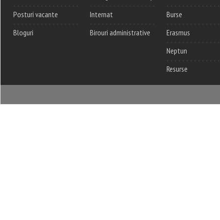
Posturi vacante
Internat
Burse
Bloguri
Birouri administrative
Erasmus
Neptun
Resurse