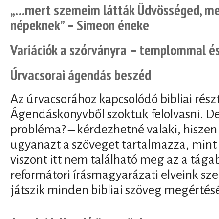
„…mert szemeim látták Üdvösséged, me
népeknek” – Simeon éneke
Variációk a szórványra – templommal é
Úrvacsorai ágendás beszéd
Az úrvacsorához kapcsolódó bibliai ré
Ágendáskönyvből szoktuk felolvasni. De
probléma? – kérdezhetné valaki, hiszen
ugyanazt a szöveget tartalmazza, mint a
viszont itt nem található meg az a tág
reformátori írásmagyarázati elveink sze
játszik minden bibliai szöveg megértés