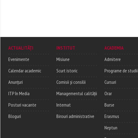
ACTUALITĂȚI
INSTITUT
ACADEMIA
Evenimente
Misiune
Admitere
Calendar academic
Scurt istoric
Programe de studii
Anunțuri
Comisii și consilii
Cursuri
ITP în Media
Managementul calității
Orar
Posturi vacante
Internat
Burse
Bloguri
Birouri administrative
Erasmus
Neptun