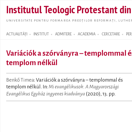
Skip t
Institutul Teologic Protestant di
main
conte
UNIVERSITATE PENTRU FORMAREA PREOȚILOR REFORMAȚI, LUTHER
ACTUALITĂȚI
INSTITUT
ADMITERE
ACADEMIA
CERCETARE
PE
Search form
Variációk a szórványra – templommal é
templom nélkül
Benkő Timea
: Variációk a szórványra – templommal és
templom nélkül. In:
Mi evangélikusok. A Magyarországi
Evangélikus Egyház ingyenes kiadványa
(2020), 13. pp.