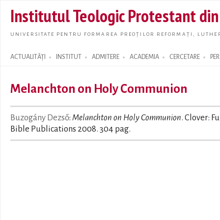
Skip t
Institutul Teologic Protestant di
main
conte
UNIVERSITATE PENTRU FORMAREA PREOȚILOR REFORMAȚI, LUTHER
ACTUALITĂȚI
INSTITUT
ADMITERE
ACADEMIA
CERCETARE
PE
Search form
Melanchton on Holy Communion
Buzogány Dezső
:
Melanchton on Holy Communion
. Clover: Fu
Bible Publications 2008. 304 pag.