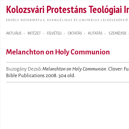
Ugrás
Kolozsvári Protestáns Teológiai I
tarta
ERDÉLY REFORMÁTUS, EVANGÉLIKUS ÉS UNITÁRIUS LELKÉSZKÉPZŐ
AKTUÁLIS
INTÉZET
FELVÉTELI
OKTATÁS
KUTATÁS
SZEMÉLYEK
Search form
Melanchton on Holy Communion
Buzogány Dezső
:
Melanchton on Holy Communion
. Clover: Fu
Bible Publications 2008. 304 old.