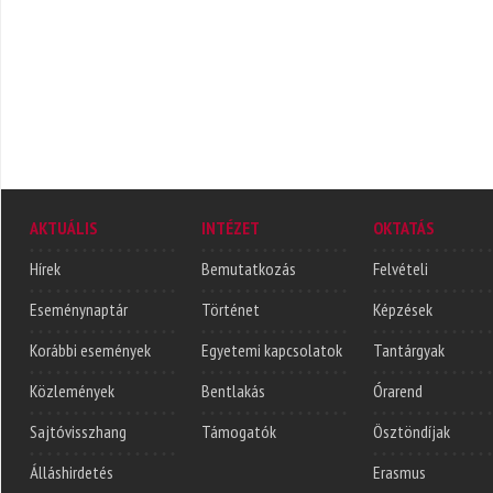
AKTUÁLIS
INTÉZET
OKTATÁS
Hírek
Bemutatkozás
Felvételi
Eseménynaptár
Történet
Képzések
Korábbi események
Egyetemi kapcsolatok
Tantárgyak
Közlemények
Bentlakás
Órarend
Sajtóvisszhang
Támogatók
Ösztöndíjak
Álláshirdetés
Erasmus