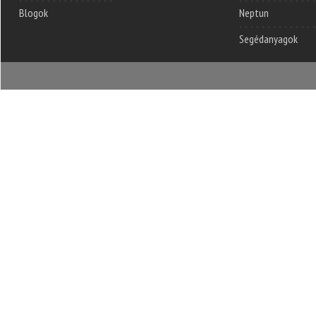
Blogok
Neptun
Segédanyagok