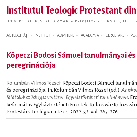
Skip t
Institutul Teologic Protestant di
main
conte
UNIVERSITATE PENTRU FORMAREA PREOȚILOR REFORMAȚI, LUTHER
ACTUALITĂȚI
INSTITUT
ADMITERE
ACADEMIA
CERCETARE
PE
Search form
Köpeczi Bodosi Sámuel tanulmányai és
peregrinációja
Kolumbán Vilmos József
: Köpeczi Bodosi Sámuel tanulmán
és peregrinációja. In: Kolumbán Vilmos József (ed.):
Az isko
fölöttébb szüskéges voltáról. Egyháztörténeti tanulmányok
. Er
Református Egyháztörténeti Füzetek. Kolozsvár: Kolozsvár
Protestáns Teológiai Intézet 2022. 32. vol. 265-276