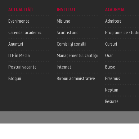
ACTUALITĂȚI
INSTITUT
ACADEMIA
Evenimente
Misiune
Admitere
Calendar academic
Scurt istoric
Programe de studii
Anunțuri
Comisii și consilii
Cursuri
ITP în Media
Managementul calității
Orar
Posturi vacante
Internat
Burse
Bloguri
Birouri administrative
Erasmus
Neptun
Resurse