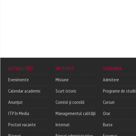
ACTUALITĂȚI
INSTITUT
ACADEMIA
Evenimente
Misiune
Admitere
Calendar academic
Scurt istoric
Programe de studii
Anunțuri
Comisii și consilii
Cursuri
ITP în Media
Managementul calității
Orar
Posturi vacante
Internat
Burse
Bloguri
Birouri administrative
Erasmus