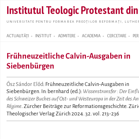
Skip t
Institutul Teologic Protestant di
main
conte
UNIVERSITATE PENTRU FORMAREA PREOȚILOR REFORMAȚI, LUTHER
ACTUALITĂȚI
INSTITUT
ADMITERE
ACADEMIA
CERCETARE
PE
Search form
Frühneuzeitliche Calvin-Ausgaben in
Siebenbürgen
Ősz Sándor Előd
: Frühneuzeitliche Calvin-Ausgaben in
Siebenbürgen. In: bernhard (ed.):
Wissenstransfer : Der Einfl
des Schweizer Buches auf Ost- und Westeuropa in der Zeit des An
Régime
. Zürcher Beiträge zur Reformationsgeschichte. Züri
Theologischer Verlag Zürich 2024. 32. vol. 213-236