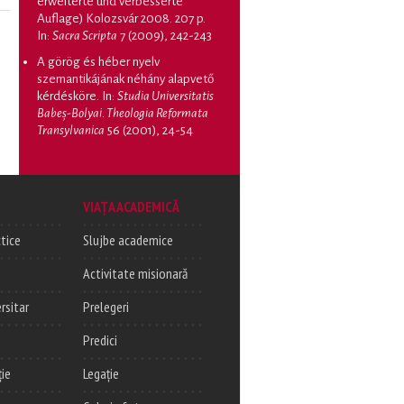
erweiterte und verbesserte
Auflage) Kolozsvár 2008. 207 p
.
In:
Sacra Scripta
7 (2009), 242-243
A görög és héber nyelv
szemantikájának néhány alapvető
kérdésköre
. In:
Studia Universitatis
Babeș-Bolyai. Theologia Reformata
Transylvanica
56 (2001), 24-54
VIAȚA ACADEMICĂ
tice
Slujbe academice
Activitate misionară
rsitar
Prelegeri
Predici
ție
Legație