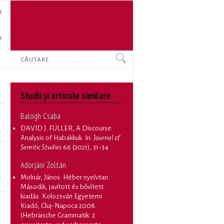
U
N
O
Search
Studii și articole similare
Balogh Csaba
DAVID J. FULLER, A Discourse
Analysis of Habakkuk
. In:
Journal of
Semitic Studies
66 (2021), 31-34
Adorjáni Zoltán
Molnár, János: Héber nyelvtan.
Második, javított és bővített
kiadás. Kolozsvári Egyetemi
Kiadó, Cluj-Napoca 2008.
(Hebräische Grammatik. 2.