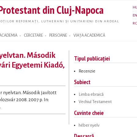
Skip to
 Protestant din Cluj-Napoca
H
main
E
content
OȚILOR REFORMAȚI, LUTHERANI ȘI UNITARIENI DIN ARDEAL
R
ACADEMIA
CERCETARE
PERSOANE
VIAȚA ACADEMICĂ
yelvtan. Második
Tipul publicației
vári Egyetemi Kiadó,
Recenzie
Subiect
r nyelvtan. Második javított
Limba ebraică
lozsvár 2008. 2007 p. In:
Vechiul Testament
.
Cuvinte cheie
héber nyelv
Descarcă