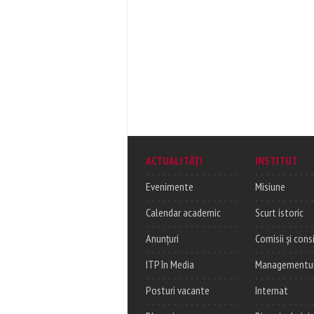
ACTUALITĂȚI
INSTITUT
Evenimente
Misiune
Calendar academic
Scurt istoric
Anunțuri
Comisii și consi
ITP în Media
Managementul c
Posturi vacante
Internat