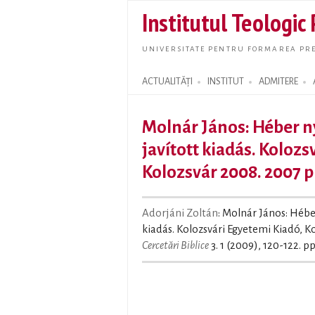
Institutul Teologic
UNIVERSITATE PENTRU FORMAREA PRE
ACTUALITĂȚI
INSTITUT
ADMITERE
Search form
Molnár János: Héber n
javított kiadás. Kolozs
Kolozsvár 2008. 2007 p
Adorjáni Zoltán
: Molnár János: Hébe
kiadás. Kolozsvári Egyetemi Kiadó, Ko
Cercetări Biblice
3. 1 (2009), 120-122. pp