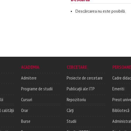
Descărcarea nu este posibilă.
ACADEMIA
CERCETARE
PERSOANE
Admitere
Proiecte de cercetare
Cadre didac
Programe de studii
Publicații ale ITP
Emeriti
lii
Cursuri
Repozitoriu
Preot unive
alității
Orar
Cărți
Bibliotecă
Burse
Studii
Administra