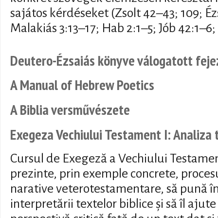
sajátos kérdéseket (Zsolt 42–43; 109; Éz
Malakiás 3:13–17; Hab 2:1–5; Jób 42:1–6; 
Deutero-Ézsaiás könyve válogatott feje
A Manual of Hebrew Poetics
A Biblia versművészete
Exegeza Vechiului Testament I: Analiza 
Cursul de Exegeză a Vechiului Testamen
prezinte, prin exemple concrete, procesu
narative veterotestamentare, să pună î
interpretării textelor biblice și să îl aju