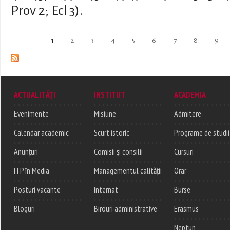
Prov 2; Ecl 3).
Pages
1
2
3
4
5
6
7
8
9
ACTUALITĂȚI
INSTITUT
ACADEMIA
Evenimente
Misiune
Admitere
Calendar academic
Scurt istoric
Programe de studii
Anunțuri
Comisii și consilii
Cursuri
ITP în Media
Managementul calității
Orar
Posturi vacante
Internat
Burse
Bloguri
Birouri administrative
Erasmus
Neptun