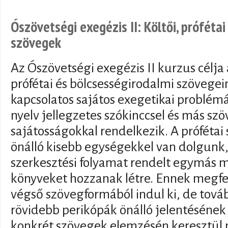
Ószövetségi exegézis II: Költői, próféta
szövegek
Az Ószövetségi exegézis II kurzus célja
prófétai és bölcsességirodalmi szövege
kapcsolatos sajátos exegetikai problém
nyelv jellegzetes szókinccsel és más szö
sajátosságokkal rendelkezik. A próféta
önálló kisebb egységekkel van dolgunk
szerkesztési folyamat rendelt egymás me
könyveket hozzanak létre. Ennek megfe
végső szövegformából indul ki, de tová
rövidebb perikópák önálló jelentésének 
konkrét szövegek elemzésén keresztül 