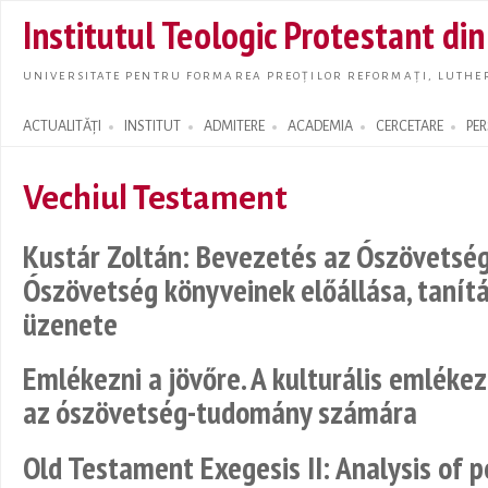
Skip t
Institutul Teologic Protestant di
main
conte
UNIVERSITATE PENTRU FORMAREA PREOȚILOR REFORMAȚI, LUTHER
ACTUALITĂȚI
INSTITUT
ADMITERE
ACADEMIA
CERCETARE
PE
Search form
Vechiul Testament
Kustár Zoltán: Bevezetés az Ószövetség
Ószövetség könyveinek előállása, tanít
üzenete
Emlékezni a jövőre. A kulturális emlék
az ószövetség-tudomány számára
Old Testament Exegesis II: Analysis of p