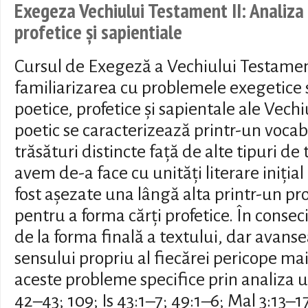
Exegeza Vechiului Testament II: Analiza 
profetice și sapientiale
Cursul de Exegeză a Vechiului Testamen
familiarizarea cu problemele exegetice s
poetice, profetice și sapientale ale Vec
poetic se caracterizează printr-un vocabu
trăsături distincte față de alte tipuri de 
avem de-a face cu unități literare iniți
fost așezate una lângă alta printr-un pro
pentru a forma cărți profetice. În conse
de la forma finală a textului, dar avans
sensului propriu al fiecărei pericope mai
aceste probleme specifice prin analiza u
42–43; 109; Is 43:1–7; 49:1–6; Mal 3:13–1