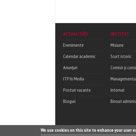
ACTUALITĂȚI
INSTITUT
Evenimente
Misiune
Calendar academic
Scurt istoric
Anunțuri
Comisii și consi
ITP în Media
Managementul c
Posturi vacante
Internat
Bloguri
Birouri adminis
We use cookies on this site to enhance your user 