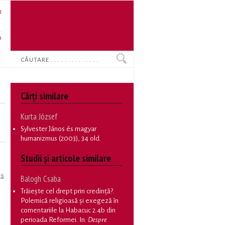
U
N
O
Search
Cărţi similare
Kurta József
Sylvester János és magyar
humanizmus
(2003), 34 old.
Studii și articole similare
că
Balogh Csaba
Trăiește cel drept prin credință?.
Polemică religioasă și exegeză în
comentariile la Habacuc 2:4b din
perioada Reformei
. In:
Despre