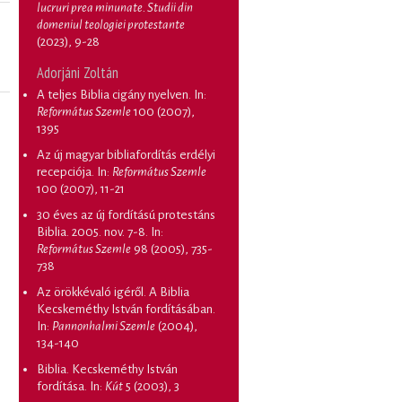
lucruri prea minunate. Studii din
domeniul teologiei protestante
(2023), 9-28
Adorjáni Zoltán
A teljes Biblia cigány nyelven
. In:
Református Szemle
100 (2007),
1395
Az új magyar bibliafordítás erdélyi
recepciója
. In:
Református Szemle
100 (2007), 11-21
30 éves az új fordítású protestáns
Biblia. 2005. nov. 7-8
. In:
Református Szemle
98 (2005), 735-
738
Az örökkévaló igéről. A Biblia
Kecskeméthy István fordításában
.
In:
Pannonhalmi Szemle
(2004),
134-140
Biblia. Kecskeméthy István
fordítása
. In:
Kút
5 (2003), 3