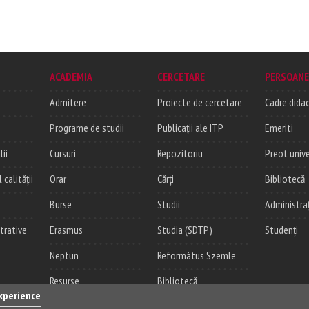
ACADEMIA
CERCETARE
PERSOANE
Admitere
Proiecte de cercetare
Cadre didac
Programe de studii
Publicații ale ITP
Emeriti
lii
Cursuri
Repozitoriu
Preot unive
alității
Orar
Cărți
Bibliotecă
Burse
Studii
Administra
trative
Erasmus
Studia (SDTP)
Studenți
Neptun
Református Szemle
Resurse
Bibliotecă
experience