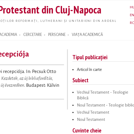
Skip to
 Protestant din Cluj-Napoca
H
main
E
content
OȚILOR REFORMAȚI, LUTHERANI ȘI UNITARIENI DIN ARDEAL
R
ACADEMIA
CERCETARE
PERSOANE
VIAȚA ACADEMICĂ
recepciója
Tipul publicației
Articol în carte
yi recepciója. In: Pecsuk Otto
Kezdetek, az új bibliafordítás,
Subiect
új évezredben
. Budapest: Kálvin
Vechiul Testament - Teologie
Biblică
Noul Testament - Teologie bibli
Vechiul Testament
Noul Testament
Cuvinte cheie