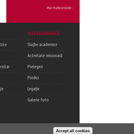
Mai multe articole ›
VIAȚA ACADEMICĂ
tice
Slujbe academice
Activitate misionară
rsitar
Prelegeri
Predici
ție
Legație
Galerie foto
Accept all cookies