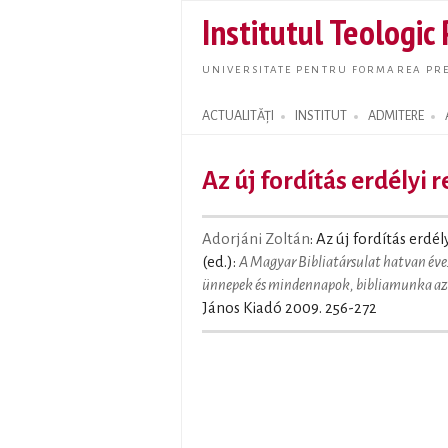
Institutul Teologic
UNIVERSITATE PENTRU FORMAREA PRE
ACTUALITĂȚI
INSTITUT
ADMITERE
Search form
Az új fordítás erdélyi 
Adorjáni Zoltán
: Az új fordítás erdél
(ed.):
A Magyar Bibliatársulat hatvan éve. 
ünnepek és mindennapok, bibliamunka az 
János Kiadó 2009. 256-272