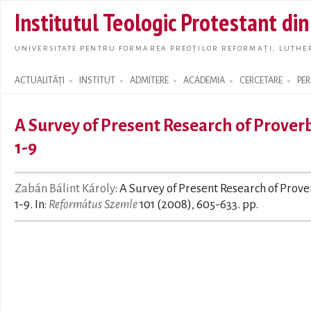
Skip t
Institutul Teologic Protestant di
main
conte
UNIVERSITATE PENTRU FORMAREA PREOȚILOR REFORMAȚI, LUTHER
ACTUALITĂȚI
INSTITUT
ADMITERE
ACADEMIA
CERCETARE
PE
Search form
A Survey of Present Research of Prover
1-9
Zabán Bálint Károly
: A Survey of Present Research of Prov
1-9. In:
Református Szemle
101 (2008), 605-633. pp.