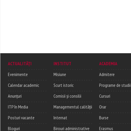
ACTUALITĂȚI
INSTITUT
ACADEMIA
Evenimente
Misiune
Admitere
Calendar academic
Scurt istoric
Programe de studii
Anunțuri
Comisii și consilii
Cursuri
ITP în Media
Managementul calității
Orar
Posturi vacante
Internat
Burse
Bloguri
Birouri administrative
Erasmus