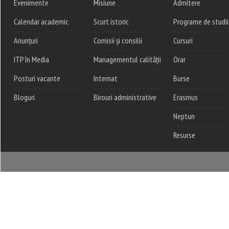
Evenimente
Misiune
Admitere
Calendar academic
Scurt istoric
Programe de studii
Anunțuri
Comisii și consilii
Cursuri
ITP în Media
Managementul calității
Orar
Posturi vacante
Internat
Burse
Bloguri
Birouri administrative
Erasmus
Neptun
Resurse