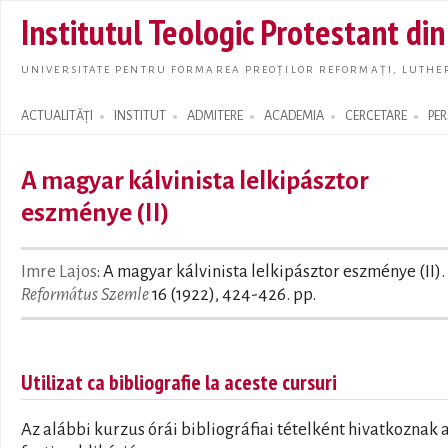
Skip t
Institutul Teologic Protestant di
main
conte
UNIVERSITATE PENTRU FORMAREA PREOȚILOR REFORMAȚI, LUTHER
ACTUALITĂȚI
INSTITUT
ADMITERE
ACADEMIA
CERCETARE
PE
Search form
A magyar kálvinista lelkipásztor
eszménye (II)
Imre Lajos
: A magyar kálvinista lelkipásztor eszménye (II). 
Református Szemle
16 (1922), 424-426. pp.
Utilizat ca bibliografie la aceste cursuri
Az alábbi kurzus órái bibliográfiai tételként hivatkoznak 