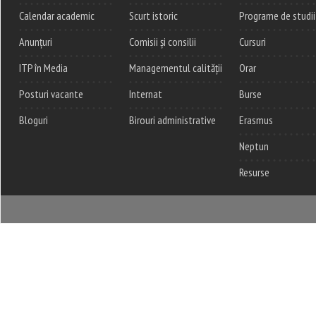
Calendar academic
Scurt istoric
Programe de studii
Anunțuri
Comisii și consilii
Cursuri
ITP în Media
Managementul calității
Orar
Posturi vacante
Internat
Burse
Bloguri
Birouri administrative
Erasmus
Neptun
Resurse