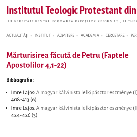
Skip t
Institutul Teologic Protestant di
main
conte
UNIVERSITATE PENTRU FORMAREA PREOȚILOR REFORMAȚI, LUTHER
ACTUALITĂȚI
INSTITUT
ADMITERE
ACADEMIA
CERCETARE
PE
Search form
Mărturisirea făcută de Petru (Faptele
Apostolilor 4,1-22)
Bibliografie:
Imre Lajos:
A magyar kálvinista lelkipásztor eszménye (I
408-413 (6)
Imre Lajos:
A magyar kálvinista lelkipásztor eszménye (I
424-426 (3)