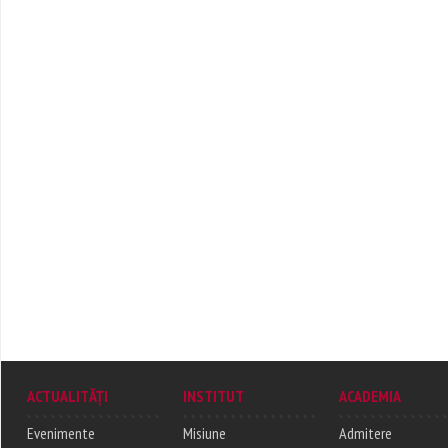
ACTUALITĂȚI
INSTITUT
ACADEMIA
Evenimente
Misiune
Admitere