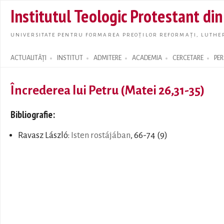
Skip t
Institutul Teologic Protestant di
main
conte
UNIVERSITATE PENTRU FORMAREA PREOȚILOR REFORMAȚI, LUTHER
ACTUALITĂȚI
INSTITUT
ADMITERE
ACADEMIA
CERCETARE
PE
Search form
Încrederea lui Petru (Matei 26,31-35)
Bibliografie:
Ravasz László:
Isten rostájában
, 66-74 (9)