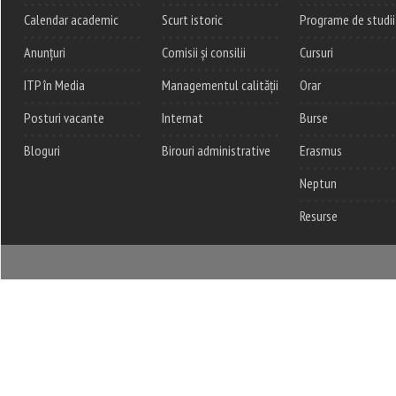
Calendar academic
Scurt istoric
Programe de studii
Anunțuri
Comisii și consilii
Cursuri
ITP în Media
Managementul calității
Orar
Posturi vacante
Internat
Burse
Bloguri
Birouri administrative
Erasmus
Neptun
Resurse