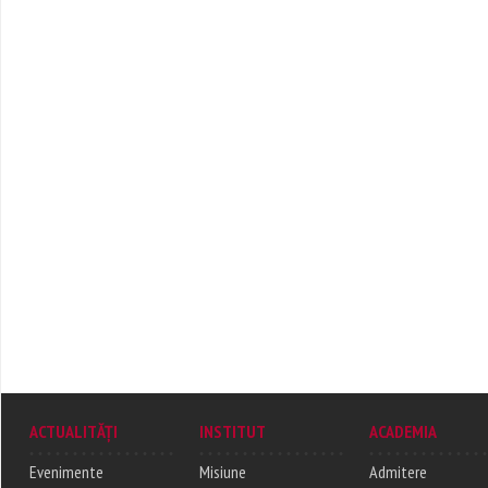
ACTUALITĂȚI
INSTITUT
ACADEMIA
Evenimente
Misiune
Admitere