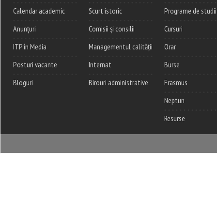
Calendar academic
Scurt istoric
Programe de studii
Anunțuri
Comisii și consilii
Cursuri
ITP în Media
Managementul calității
Orar
Posturi vacante
Internat
Burse
Bloguri
Birouri administrative
Erasmus
Neptun
Resurse