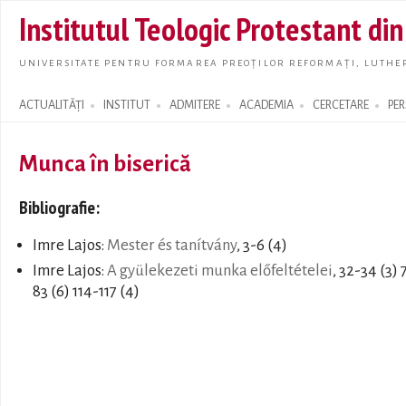
Skip t
Institutul Teologic Protestant di
main
conte
UNIVERSITATE PENTRU FORMAREA PREOȚILOR REFORMAȚI, LUTHER
ACTUALITĂȚI
INSTITUT
ADMITERE
ACADEMIA
CERCETARE
PE
Search form
Munca în biserică
Bibliografie:
Imre Lajos:
Mester és tanítvány
, 3-6 (4)
Imre Lajos:
A gyülekezeti munka előfeltételei
, 32-34 (3) 
83 (6) 114-117 (4)