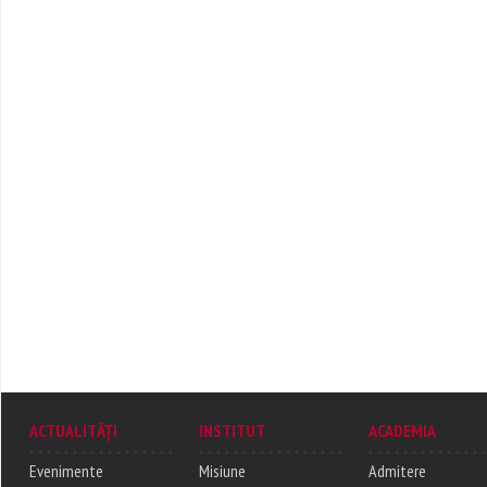
ACTUALITĂȚI
INSTITUT
ACADEMIA
Evenimente
Misiune
Admitere