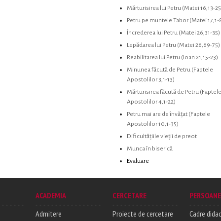
Mărturisirea lui Petru (Matei 16,13-25
Petru pe muntele Tabor (Matei 17,1-
Încrederea lui Petru (Matei 26,31-35)
Lepădarea lui Petru (Matei 26,69-75)
Reabilitarea lui Petru (Ioan 21,15-23)
Minunea făcută de Petru (Faptele
Apostolilor 3,1-13)
Mărturisirea făcută de Petru (Faptel
Apostolilor 4,1-22)
Petru mai are de învățat (Faptele
Apostolilor 10,1-35)
Dificultățiile vieții de preot
Munca în biserică
Evaluare
ACADEMIA
CERCETARE
PERSOANE
Admitere
Proiecte de cercetare
Cadre didac