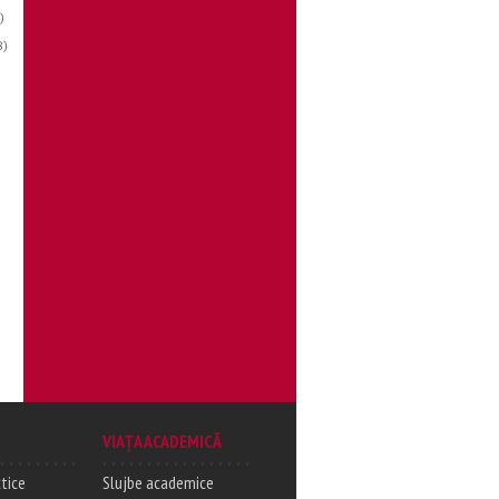
)
8)
e
VIAȚA ACADEMICĂ
tice
Slujbe academice