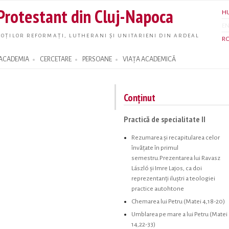
Skip to
 Protestant din Cluj-Napoca
H
main
E
content
OȚILOR REFORMAȚI, LUTHERANI ȘI UNITARIENI DIN ARDEAL
R
ACADEMIA
CERCETARE
PERSOANE
VIAȚA ACADEMICĂ
Conținut
Practică de specialitate II
Rezumarea şi recapitularea celor
învăţate în primul
semestru.Prezentarea lui Ravasz
László și Imre Lajos, ca doi
reprezentanţi iluştri a teologiei
practice autohtone
Chemarea lui Petru (Matei 4,18-20)
Umblarea pe mare a lui Petru (Matei
14,22-33)