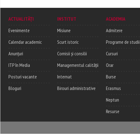
ACTUALITĂȚI
INSTITUT
ACADEMIA
Evenimente
Misiune
Admitere
Calendar academic
Scurt istoric
Programe de studii
Anunțuri
Comisii și consilii
Cursuri
ITP în Media
Managementul calității
Orar
Posturi vacante
Internat
Burse
Bloguri
Birouri administrative
Erasmus
Neptun
Resurse