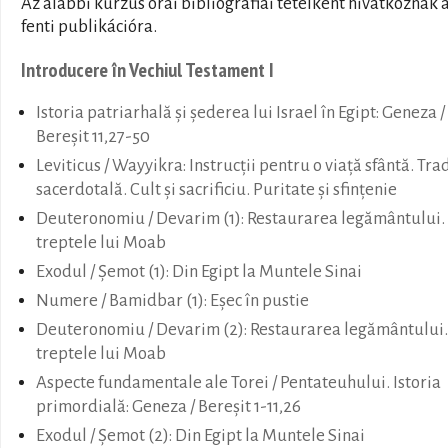
Az alábbi kurzus órái bibliográfiai tételként hivatkoznak 
fenti publikációra.
Introducere în Vechiul Testament I
Istoria patriarhală și șederea lui Israel în Egipt: Geneza /
Bereșit 11,27-50
Leviticus / Wayyikra: Instrucții pentru o viață sfântă. Tra
sacerdotală. Cult și sacrificiu. Puritate și sfințenie
Deuteronomiu / Devarim (1): Restaurarea legământului.
treptele lui Moab
Exodul / Șemot (1): Din Egipt la Muntele Sinai
Numere / Bamidbar (1): Eșec în pustie
Deuteronomiu / Devarim (2): Restaurarea legământului.
treptele lui Moab
Aspecte fundamentale ale Torei / Pentateuhului. Istoria
primordială: Geneza / Bereșit 1-11,26
Exodul / Șemot (2): Din Egipt la Muntele Sinai