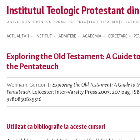
Skip t
Institutul Teologic Protestant di
main
conte
UNIVERSITATE PENTRU FORMAREA PREOȚILOR REFORMAȚI, LUTHER
ACTUALITĂȚI
INSTITUT
ADMITERE
ACADEMIA
CERCETARE
PE
Search form
Exploring the Old Testament: A Guide t
the Pentateuch
Wenham, Gordon J.
:
Exploring the Old Testament: A Guide to t
Pentateuch
. Leicester: Inter-Varsity Press 2003. 207 pag. IS
9780830825516
Utilizat ca bibliografie la aceste cursuri