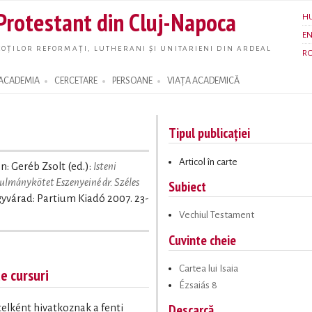
Skip to
 Protestant din Cluj-Napoca
H
main
E
content
OȚILOR REFORMAȚI, LUTHERANI ȘI UNITARIENI DIN ARDEAL
R
ACADEMIA
CERCETARE
PERSOANE
VIAȚA ACADEMICĂ
Tipul publicației
Articol în carte
In: Geréb Zsolt (ed.):
Isteni
ulmánykötet Eszenyeiné dr. Széles
Subiect
gyvárad: Partium Kiadó 2007. 23-
Vechiul Testament
Cuvinte cheie
Cartea lui Isaia
te cursuri
Ézsaiás 8
Descarcă
ételként hivatkoznak a fenti