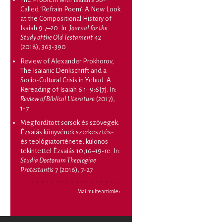
Called ‘Refrain Poem’: A New Look
at the Compositional History of
Isaiah 9.7–20
. In:
Journal for the
Study of the Old Testament
42
(2018), 363-390
Review of Alexander Prokhorov,
The Isaianic Denkschrift and a
Socio-Cultural Crisis in Yehud: A
Rereading of Isaiah 6:1–9:6[7]
. In:
Review of Biblical Literature
(2017),
1-7
Megfordított sorsok és szövegek.
Ézsaiás könyvének szerkesztés-
és teológiatörténete, különös
tekintettel Ézsaiás 10,16–19-re
. In:
Studia Doctorum Theologiae
Protestantis
7 (2016), 7-27
Mai multe articole ›