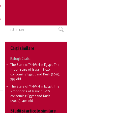
U
N
O
Search
Cărţi similare
Balogh Csaba
The Stele of YHWH in Egypt: The
Prophecies of Isaiah 18-20
concerning Egypt and Kush
(2011),
393 old.
The Stele of YHWH in Egypt. The
Prophecies of Isaiah 18-20
concerning Egypt and Kush
(2009), 481 old.
Studii și articole similare