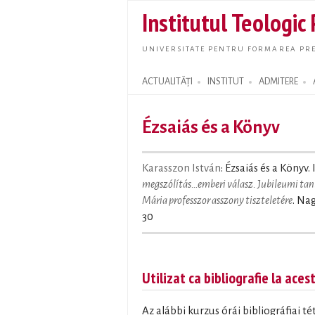
Institutul Teologic
UNIVERSITATE PENTRU FORMAREA PRE
ACTUALITĂȚI
INSTITUT
ADMITERE
Search form
Ézsaiás és a Könyv
Karasszon István
: Ézsaiás és a Könyv. 
megszólítás…emberi válasz. Jubileumi tan
Mária professzor asszony tiszteletére
. Na
30
Utilizat ca bibliografie la aces
Az alábbi kurzus órái bibliográfiai t