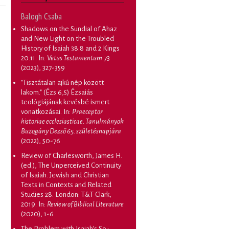
Balogh Csaba
Shadows on the Sundial of Ahaz
and New Light on the Troubled
History of Isaiah 38:8 and 2 Kings
20:11
. In:
Vetus Testamentum
73
(2023), 327-359
"Tisztátalan ajkú nép között
lakom." (Ézs 6,5) Ézsaiás
teológiájának kevésbé ismert
vonatkozásai
. In:
Praeceptor
historiae ecclesiasticae. Tanulmányok
Buzogány Dezső 65. születésnapjára
(2022), 50-76
Review of Charlesworth, James H.
(ed.), The Unperceived Continuity
of Isaiah. Jewish and Christian
Texts in Contexts and Related
Studies 28. London: T&T Clark,
2019
. In:
Review of Biblical Literature
(2020), 1-6
The Problem with Isaiah's So-