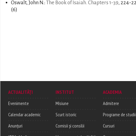
Oswalt, John N.:
The Book of Isaiah. Chapters 1-39
, 224-2
(6)
ACTUALITĂȚI
INSTITUT
ACADEMIA
Evenimente
Misiune
Admitere
Calendar academic
Scurt istoric
Programe de studii
Anunțuri
Comisii și consilii
Cursuri