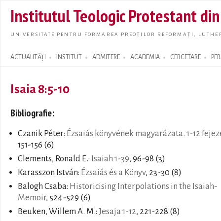
Skip t
Institutul Teologic Protestant di
main
conte
UNIVERSITATE PENTRU FORMAREA PREOȚILOR REFORMAȚI, LUTHER
ACTUALITĂȚI
INSTITUT
ADMITERE
ACADEMIA
CERCETARE
PE
Search form
Isaia 8:5-10
Bibliografie:
Czanik Péter:
Ézsaiás könyvének magyarázata. 1-12 fejez
151-156 (6)
Clements, Ronald E.:
Isaiah 1-39
, 96-98 (3)
Karasszon István:
Ézsaiás és a Könyv
, 23-30 (8)
Balogh Csaba:
Historicising Interpolations in the Isaiah-
Memoir
, 524-529 (6)
Beuken, Willem A. M.:
Jesaja 1-12
, 221-228 (8)