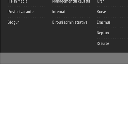
ITP în Media
Managementul calității
Orar
Posturi vacante
Internat
Burse
Bloguri
Birouri administrative
Erasmus
Neptun
Resurse