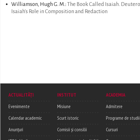
Williamson, Hugh G. M.:
The Book Called Isaiah. Deuter
Isaiah's Role in Composition and Redaction
ACTUALITĂȚI
INSTITUT
ACADEMIA
Evenimente
Misiune
Admitere
Calendar academic
Scurt istoric
Programe de studii
Anunțuri
Comisii și consilii
Cursuri