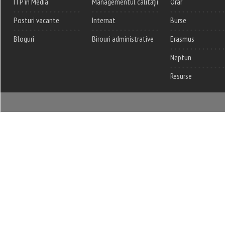
ITP în Media
Managementul calității
Orar
Posturi vacante
Internat
Burse
Bloguri
Birouri administrative
Erasmus
Neptun
Resurse