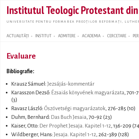
Skip t
Institutul Teologic Protestant di
main
conte
UNIVERSITATE PENTRU FORMAREA PREOȚILOR REFORMAȚI, LUTHER
ACTUALITĂȚI
INSTITUT
ADMITERE
ACADEMIA
CERCETARE
PE
Search form
Evaluare
Bibliografie:
Krausz Sámuel:
Jezsájás-kommentár
Karasszon Dezső:
Ézsaiás könyvének magyarázata
, 701-
(3)
Ravasz László:
Ószövetségi magyarázatok
, 276-285 (10)
Duhm, Bernhard:
Das Buch Jesaia
, 70-92 (23)
Kaiser, Otto:
Der Prophet Jesaja. Kapitel 1-12
, 136-209 (7
Wildberger, Hans:
Jesaja. Kapitel 1-12
, 262-389 (128)