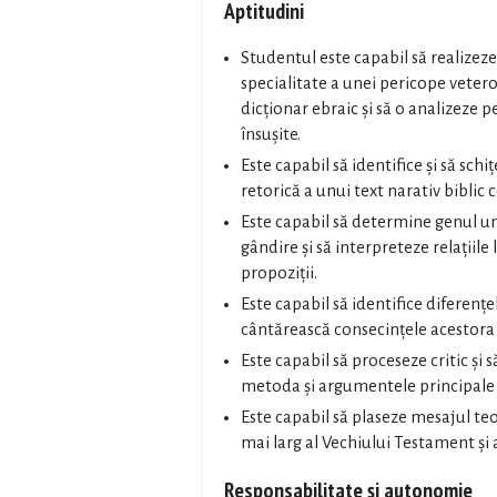
Aptitudini
Studentul este capabil să realize
specialitate a unei pericope vete
dicționar ebraic și să o analizeze
însușite.
Este capabil să identifice și să schi
retorică a unui text narativ biblic
Este capabil să determine genul unu
gândire și să interpreteze relațiile 
propoziții.
Este capabil să identifice diferențe
cântărească consecințele acestora
Este capabil să proceseze critic și s
metoda și argumentele principale a
Este capabil să plaseze mesajul teo
mai larg al Vechiului Testament și al
Responsabilitate și autonomie