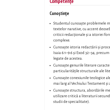
Competențe
Cunoștințe
Studentul cunoaște problemele me
textelor narative, cu accent deosebit
criticii redacționale și a istoriei 
complexe.
Cunoaște istoria redactării și proc
Isaia 6:1–9:6 și Exod 32–34, precum ș
legate de acestea.
Cunoaște genurile literare caracteri
particularitățile structurale ale lit
Cunoaște conexiunile teologice ale
mai larg al Vechiului Testament și 
Cunoaște structura, abordările met
utilizare critică a literaturii secu
studii de specialitate).