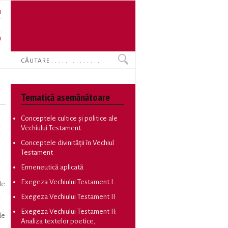
U
N
O
Search
Tematică asemănătoare
Conceptele cultice și politice ale
Vechiului Testament
Conceptele divinității în Vechiul
Testament
Ermeneutică aplicată
Exegeza Vechiului Testament I
de
Exegeza Vechiului Testament II
Exegeza Vechiului Testament II:
de
Analiza textelor poetice,