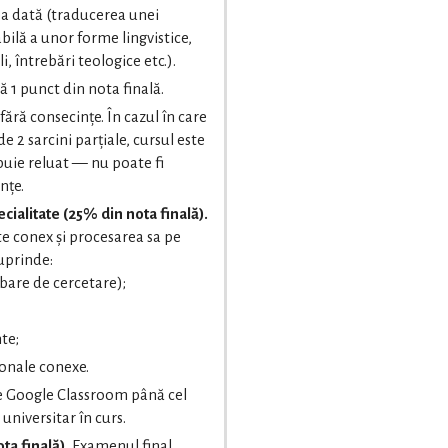
pa dată (traducerea unei
bilă a unor forme lingvistice,
i, întrebări teologice etc.).
ă 1 punct din nota finală.
fără consecințe. În cazul în care
 2 sarcini parțiale, cursul este
uie reluat — nu poate fi
nțe.
cialitate (25% din nota finală).
te conex și procesarea sa pe
cuprinde:
ebare de cercetare);
te;
sonale conexe.
e Google Classroom până cel
 universitar în curs.
ta finală).
Examenul final