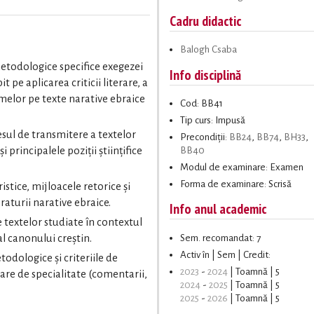
Cadru didactic
Balogh Csaba
todologice specifice exegezei
Info disciplină
 pe aplicarea criticii literare, a
formelor pe texte narative ebraice
Cod: BB41
Tip curs: Impusă
esul de transmitere a textelor
Precondiții:
BB24
,
BB74
,
BH33
,
BB40
i principalele poziții științifice
Modul de examinare: Examen
Forma de examinare: Scrisă
stice, mijloacele retorice și
eraturii narative ebraice.
Info anul academic
 textelor studiate în contextul
Sem. recomandat: 7
al canonului creștin.
Activ în | Sem | Credit:
odologice și criteriile de
2023
-
2024
| Toamnă | 5
ndare de specialitate (comentarii,
2024
-
2025
| Toamnă | 5
2025
-
2026
| Toamnă | 5