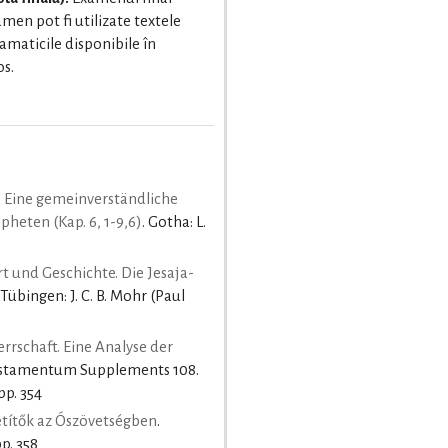
men pot fi utilizate textele
ramaticile disponibile în
s.
. Eine gemeinverständliche
heten (Kap. 6, 1-9,6)
. Gotha: L.
 und Geschichte. Die Jesaja-
. Tübingen: J. C. B. Mohr (Paul
rrschaft. Eine Analyse der
Testamentum Supplements 108.
pp. 354
títők az Ószövetségben
.
p. 358