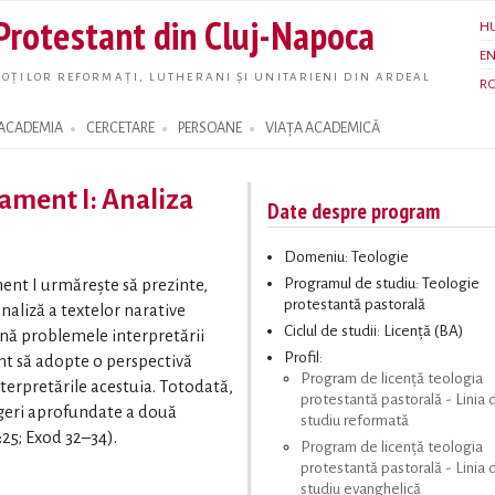
Skip to
 Protestant din Cluj-Napoca
H
main
E
content
OȚILOR REFORMAȚI, LUTHERANI ȘI UNITARIENI DIN ARDEAL
R
ACADEMIA
CERCETARE
PERSOANE
VIAȚA ACADEMICĂ
ament I: Analiza
Date despre program
Domeniu: Teologie
Programul de studiu: Teologie
ent I urmărește să prezinte,
protestantă pastorală
naliză a textelor narative
Ciclul de studii: Licență (BA)
nă problemele interpretării
Profil:
dent să adopte o perspectivă
Program de licență teologia
interpretările acestuia. Totodată,
protestantă pastorală - Linia 
legeri aprofundate a două
studiu reformată
:25; Exod 32–34).
Program de licență teologia
protestantă pastorală - Linia 
studiu evanghelică