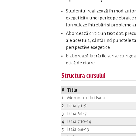
Studentul realizează în mod auto
exegetică a unei pericope ebraice 
formuleze întrebări și probleme ar
Abordează critic un text dat, precu
ale acestuia, cântărind punctele tar
perspective exegetice.
Elaborează lucrările scrise cu rigoar
etică de citare.
Structura cursului
#
Titlu
1
Memoarul lui Isaia
2
Isaia 7:1-9
3
Isaia 6:1-7
4
Isaia 7:10-14
5
Isaia 6:8-13