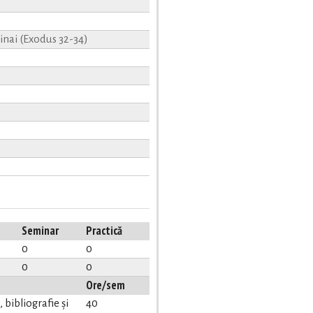
Sinai (Exodus 32-34)
Seminar
Practică
0
0
0
0
Ore/sem
bibliografie și
40