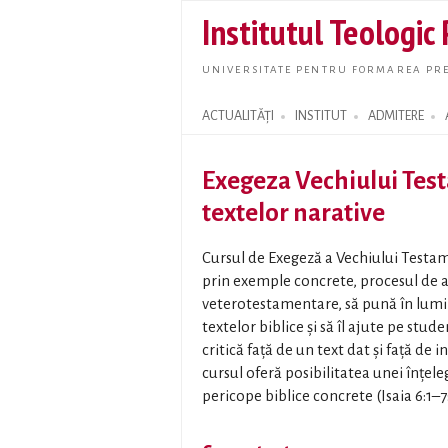
Institutul Teologic
UNIVERSITATE PENTRU FORMAREA PRE
ACTUALITĂȚI
INSTITUT
ADMITERE
Search form
Exegeza Vechiului Test
textelor narative
Cursul de Exegeză a Vechiului Testam
prin exemple concrete, procesul de a
veterotestamentare, să pună în lumi
textelor biblice și să îl ajute pe stu
critică față de un text dat și față de 
cursul oferă posibilitatea unei înțe
pericope biblice concrete (Isaia 6:1–7