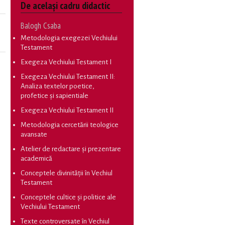
De același cadru didactic
Balogh Csaba
Metodologia exegezei Vechiului
Testament
Exegeza Vechiului Testament I
Exegeza Vechiului Testament II:
Analiza textelor poetice,
profetice și sapientiale
Exegeza Vechiului Testament II
Metodologia cercetării teologice
avansate
Atelier de redactare și prezentare
academică
Conceptele divinității în Vechiul
Testament
Conceptele cultice și politice ale
Vechiului Testament
Texte controversate în Vechiul