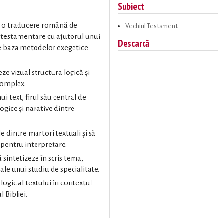
Subiect
ze o traducere română de
Vechiul Testament
rotestamentare cu ajutorul unui
Descarcă
 pe baza metodelor exegetice
țeze vizual structura logică și
 complex.
i text, firul său central de
logice și narative dintre
le dintre martori textuali și să
 pentru interpretare.
ă sintetizeze în scris tema,
le unui studiu de specialitate.
logic al textului în contextul
 Bibliei.