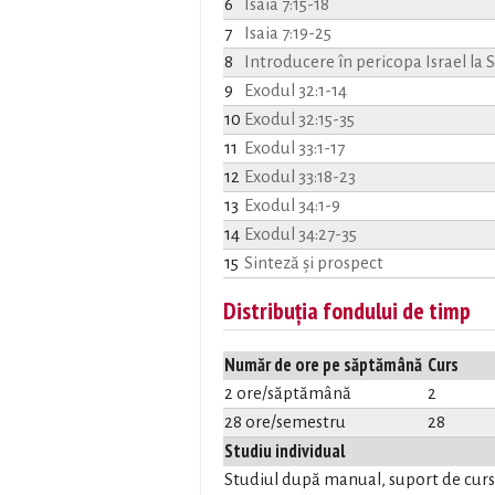
6
Isaia 7:15-18
7
Isaia 7:19-25
8
Introducere în pericopa Israel la 
9
Exodul 32:1-14
10
Exodul 32:15-35
11
Exodul 33:1-17
12
Exodul 33:18-23
13
Exodul 34:1-9
14
Exodul 34:27-35
15
Sinteză și prospect
Distribuția fondului de timp
Număr de ore pe săptămână
Curs
2 ore/săptămână
2
28 ore/semestru
28
Studiu individual
Studiul după manual, suport de curs, 