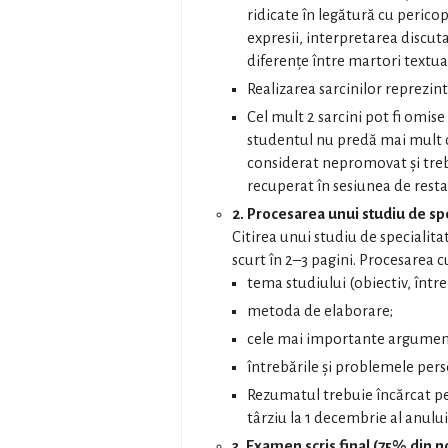
ridicate în legătură cu perico
expresii, interpretarea discuta
diferențe între martori textual
Realizarea sarcinilor reprezint
Cel mult 2 sarcini pot fi omise 
studentul nu predă mai mult de
considerat nepromovat și treb
recuperat în sesiunea de resta
2. Procesarea unui studiu de spe
Citirea unui studiu de specialita
scurt în 2–3 pagini. Procesarea 
tema studiului (obiectiv, într
metoda de elaborare;
cele mai importante argumen
întrebările și problemele per
Rezumatul trebuie încărcat p
târziu la 1 decembrie al anului
3. Examen scris final (75% din no