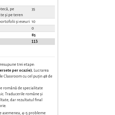
tecă, pe
35
te și pe teren
ortofolii și eseuri
10
0
85
113
resupune trei etape:
versete per ocazie).
Lucrarea
le Classroom cu cel puțin 48 de
re română de specialitate
aic. Traducerile române și
tate, dar rezultatul final
rie.
 de asemenea, 4–5 probleme