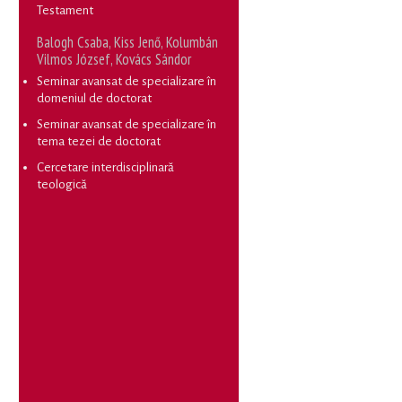
Testament
Balogh Csaba, Kiss Jenő, Kolumbán
Vilmos József, Kovács Sándor
Seminar avansat de specializare în
domeniul de doctorat
Seminar avansat de specializare în
tema tezei de doctorat
Cercetare interdisciplinară
teologică