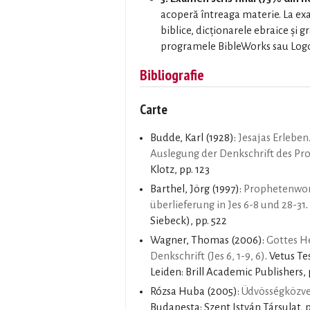
acoperă întreaga materie. La exa
biblice, dicționarele ebraice și g
programele BibleWorks sau Logo
Bibliografie
Carte
Budde, Karl
(1928):
Jesajas Erleben
Auslegung der Denkschrift des Prop
Klotz, pp. 123
Barthel, Jörg
(1997):
Prophetenwort
überlieferung in Jes 6-8 und 28-31
Siebeck), pp. 522
Wagner, Thomas
(2006):
Gottes He
Denkschrift (Jes 6, 1-9, 6)
. Vetus 
Leiden: Brill Academic Publishers, 
Rózsa Huba
(2005):
Üdvösségközve
Budapesta: Szent István Társulat, p