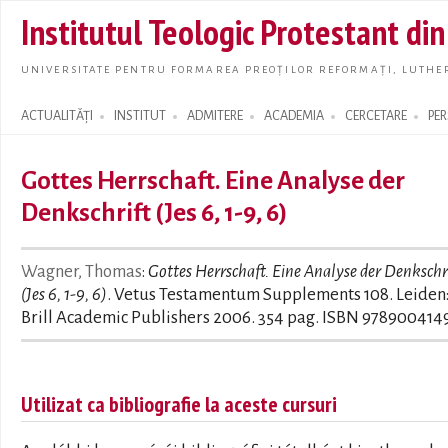
Skip t
Institutul Teologic Protestant di
main
conte
UNIVERSITATE PENTRU FORMAREA PREOȚILOR REFORMAȚI, LUTHER
ACTUALITĂȚI
INSTITUT
ADMITERE
ACADEMIA
CERCETARE
PE
Search form
Gottes Herrschaft. Eine Analyse der
Denkschrift (Jes 6, 1-9, 6)
Wagner, Thomas
:
Gottes Herrschaft. Eine Analyse der Denkschr
(Jes 6, 1-9, 6)
. Vetus Testamentum Supplements 108. Leiden
Brill Academic Publishers 2006. 354 pag. ISBN 978900414
Utilizat ca bibliografie la aceste cursuri