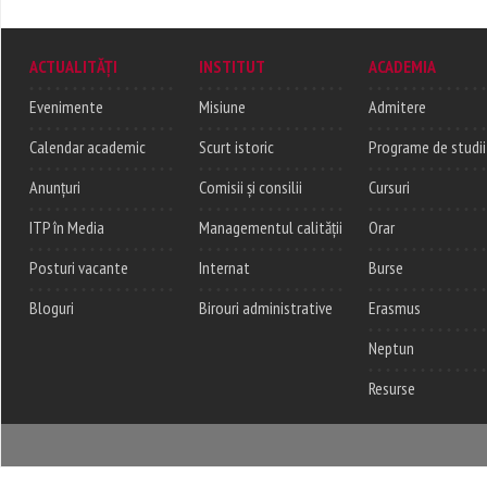
ACTUALITĂȚI
INSTITUT
ACADEMIA
Evenimente
Misiune
Admitere
Calendar academic
Scurt istoric
Programe de studii
Anunțuri
Comisii și consilii
Cursuri
ITP în Media
Managementul calității
Orar
Posturi vacante
Internat
Burse
Bloguri
Birouri administrative
Erasmus
Neptun
Resurse