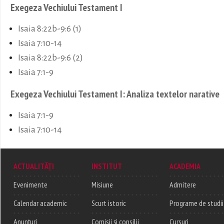
Exegeza Vechiului Testament I
Isaia 8:22b-9:6 (1)
Isaia 7:10-14
Isaia 8:22b-9:6 (2)
Isaia 7:1-9
Exegeza Vechiului Testament I: Analiza textelor narative
Isaia 7:1-9
Isaia 7:10-14
ACTUALITĂȚI
INSTITUT
ACADEMIA
Evenimente
Misiune
Admitere
Calendar academic
Scurt istoric
Programe de studii
Anunțuri
Comisii și consilii
Cursuri