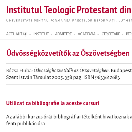
Skip t
Institutul Teologic Protestant di
main
conte
UNIVERSITATE PENTRU FORMAREA PREOȚILOR REFORMAȚI, LUTHER
ACTUALITĂȚI
INSTITUT
ADMITERE
ACADEMIA
CERCETARE
PE
Search form
Üdvösségközvetítők az Ószövetségben
Rózsa Huba
:
Üdvösségközvetítők az Ószövetségben
. Budapest
Szent István Társulat 2005. 358 pag. ISBN 9633612683
Utilizat ca bibliografie la aceste cursuri
Az alábbi kurzus órái bibliográfiai tételként hivatkoznak 
fenti publikációra.