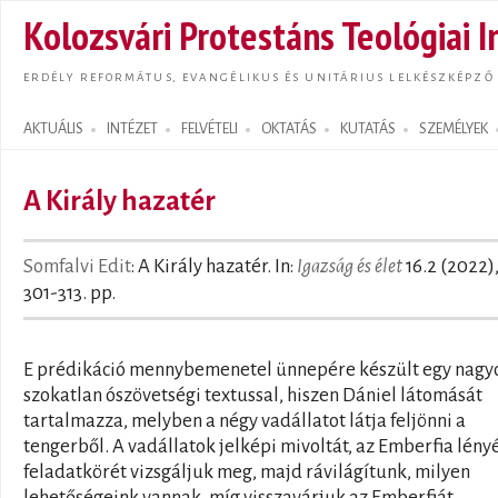
Ugrás
Kolozsvári Protestáns Teológiai I
tarta
ERDÉLY REFORMÁTUS, EVANGÉLIKUS ÉS UNITÁRIUS LELKÉSZKÉPZŐ
AKTUÁLIS
INTÉZET
FELVÉTELI
OKTATÁS
KUTATÁS
SZEMÉLYEK
Search form
A Király hazatér
Somfalvi Edit
: A Király hazatér. In:
Igazság és élet
16.2 (2022)
301-313. pp.
E prédikáció mennybemenetel ünnepére készült egy nagy
szokatlan ószövetségi textussal, hiszen Dániel látomását
tartalmazza, melyben a négy vadállatot látja feljönni a
tengerből. A vadállatok jelképi mivoltát, az Emberfia lényé
feladatkörét vizsgáljuk meg, majd rávilágítunk, milyen
lehetőségeink vannak, míg visszavárjuk az Emberfiát.