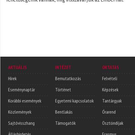
AKTUÁLIS
INTÉZET
OKTATÁS
Hírek
Bemutatkozás
Felvételi
Eseménynaptár
Történet
Képzések
Korábbi események
Egyetemi kapcsolatok
Tantárgyak
Közlemények
Bentlakás
Órarend
Sajtóvisszhang
Támogatók
Ösztöndíjak
Álláshirdetés
Erasmus