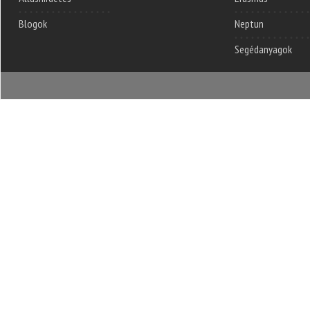
Blogok
Neptun
Segédanyagok