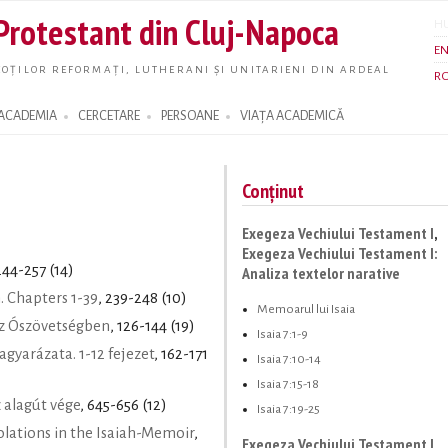
Skip to
 Protestant din Cluj-Napoca
H
main
E
content
OȚILOR REFORMAȚI, LUTHERANI ȘI UNITARIENI DIN ARDEAL
R
ACADEMIA
CERCETARE
PERSOANE
VIAȚA ACADEMICĂ
Conținut
Exegeza Vechiului Testament I
,
Exegeza Vechiului Testament I:
244-257 (14)
Analiza textelor narative
. Chapters 1-39
, 239-248 (10)
Memoarul lui Isaia
az Ószövetségben
, 126-144 (19)
Isaia 7:1-9
gyarázata. 1-12 fejezet
, 162-171
Isaia 7:10-14
Isaia 7:15-18
z alagút vége
, 645-656 (12)
Isaia 7:19-25
olations in the Isaiah-Memoir
,
Exegeza Vechiului Testament I