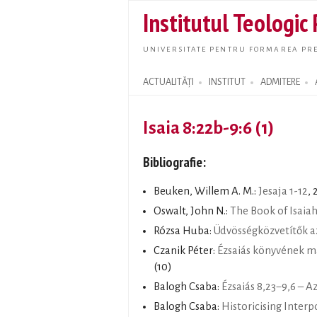
Institutul Teologic
UNIVERSITATE PENTRU FORMAREA PRE
ACTUALITĂȚI
INSTITUT
ADMITERE
Search form
Isaia 8:22b-9:6 (1)
Bibliografie:
Beuken, Willem A. M.:
Jesaja 1-12
, 
Oswalt, John N.:
The Book of Isaiah
Rózsa Huba:
Üdvösségközvetítők 
Czanik Péter:
Ézsaiás könyvének ma
(10)
Balogh Csaba:
Ézsaiás 8,23−9,6 – A
Balogh Csaba:
Historicising Interp