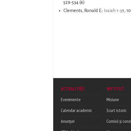
529-534 (6)
Clements, Ronald E.:
Isaiah 1-39
, 1
ACTUALITĂȚI
INSTITUT
Evenimente
Misiune
Calendar academic
Scurt istoric
Anunțuri
Comisii și consi