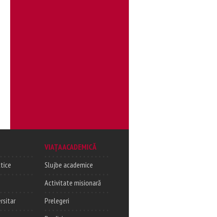
VIAȚA ACADEMICĂ
tice
Slujbe academice
Activitate misionară
rsitar
Prelegeri