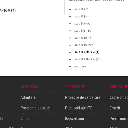
Isaia 8:1-2
03-109 (7)
Isaia 8:3-4
Isaia 8:5-10
Isaia 8:11-15
Isaia 8:16-18
Isaia 8:19-22a
Isaia 8:22b-9:6 (1)
Isaia 8:22b-9:6 (2)
Evaluare
ACADEMIA
CERCETARE
PERSOANE
Admitere
Proiecte de cercetare
Cadre didac
Programe de studii
Publicații ale ITP
Emeriti
lii
Cursuri
Repozitoriu
Preot unive