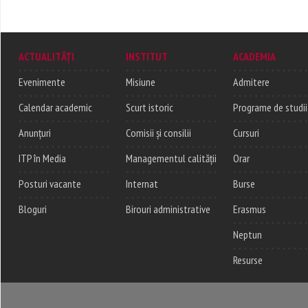
ACTUALITĂȚI
INSTITUT
ACADEMIA
Evenimente
Misiune
Admitere
Calendar academic
Scurt istoric
Programe de studii
Anunțuri
Comisii și consilii
Cursuri
ITP în Media
Managementul calității
Orar
Posturi vacante
Internat
Burse
Bloguri
Birouri administrative
Erasmus
Neptun
Resurse