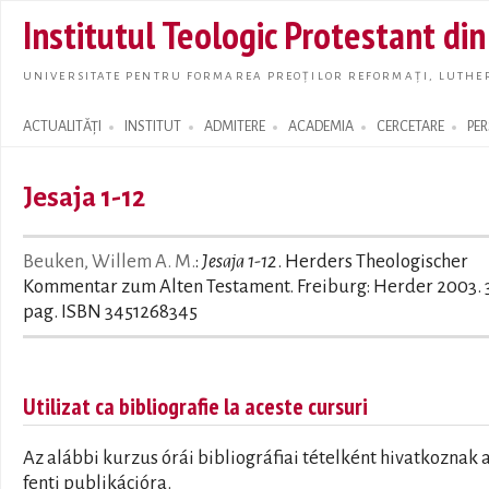
Skip t
Institutul Teologic Protestant di
main
conte
UNIVERSITATE PENTRU FORMAREA PREOȚILOR REFORMAȚI, LUTHER
ACTUALITĂȚI
INSTITUT
ADMITERE
ACADEMIA
CERCETARE
PE
Search form
Jesaja 1-12
Beuken, Willem A. M.
:
Jesaja 1-12
. Herders Theologischer
Kommentar zum Alten Testament. Freiburg: Herder 2003. 
pag. ISBN 3451268345
Utilizat ca bibliografie la aceste cursuri
Az alábbi kurzus órái bibliográfiai tételként hivatkoznak 
fenti publikációra.