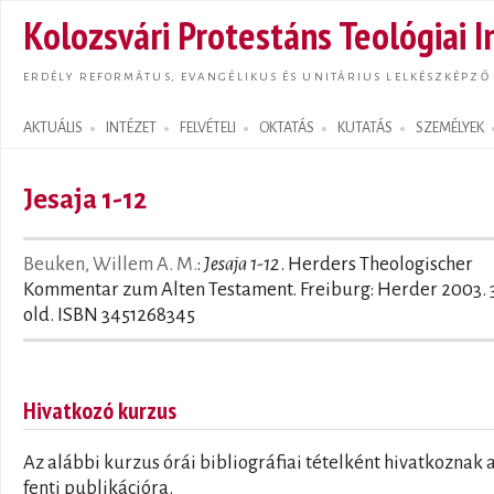
Ugrás
Kolozsvári Protestáns Teológiai I
tarta
ERDÉLY REFORMÁTUS, EVANGÉLIKUS ÉS UNITÁRIUS LELKÉSZKÉPZŐ
AKTUÁLIS
INTÉZET
FELVÉTELI
OKTATÁS
KUTATÁS
SZEMÉLYEK
Search form
Jesaja 1-12
Beuken, Willem A. M.
:
Jesaja 1-12
. Herders Theologischer
Kommentar zum Alten Testament. Freiburg: Herder 2003. 
old. ISBN 3451268345
Hivatkozó kurzus
Az alábbi kurzus órái bibliográfiai tételként hivatkoznak 
fenti publikációra.