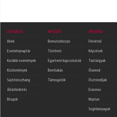
AKTUÁLIS
INTÉZET
OKTATÁS
Hírek
Bemutatkozás
Felvételi
Eseménynaptár
Történet
Képzések
Korábbi események
Egyetemi kapcsolatok
Tantárgyak
Közlemények
Bentlakás
Órarend
Sajtóvisszhang
Támogatók
Ösztöndíjak
Álláshirdetés
Erasmus
Blogok
Neptun
Segédanyagok