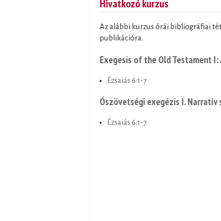
Hivatkozó kurzus
Az alábbi kurzus órái bibliográfiai t
publikációra.
Exegesis of the Old Testament I: 
Ézsaiás 6:1-7
Ószövetségi exegézis I. Narratí
Ézsaiás 6:1-7