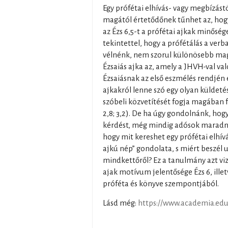
Egy prófétai elhívás- vagy megbízás
magától értetődőnek tűnhet az, hogy
az Ézs 6,5-t a prófétai ajkak minőség
tekintettel, hogy a prófétálás a verba
vélnénk, nem szorul különösebb ma
Ézsaiás ajka az, amely a JHVH-val va
Ézsaiásnak az első eszmélés rendjén 
ajkakról lenne szó egy olyan küldeté
szóbeli közvetítését fogja magában fog
2,8; 3,2). De ha úgy gondolnánk, hogy
kérdést, még mindig adósok maradná
hogy mit kereshet egy prófétai elhív
ajkú nép” gondolata, s miért beszél 
mindkettőről? Ez a tanulmány azt viz
ajak motívum jelentősége Ézs 6, ille
próféta és könyve szempontjából.
Lásd még:
https://www.academia.edu