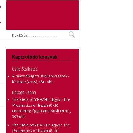
U
N
O
Keresés
Kapcsolódó könyvek
Czire Szabolcs
A második igen. Bibliaolvasatok -
léttükör
(2025), 180 old.
Balogh Csaba
The Stele of YHWH in Egypt: The
Prophecies of Isaiah 18-20
concerning Egypt and Kush
(2011),
393 old.
The Stele of YHWH in Egypt. The
Prophecies of Isaiah 18-20