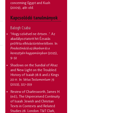
concerning Egypt and Kush
(2009), 481 old.
Kapcsolódó tanulmányok
Balogh Csaba
"Hogy szívével ne értsen...". Az
akadályoztatott hit Ézsaiás
próféta elhívástörténetében
. In:
Predestináció az ókorban és a
keresztyén hagyományban
(2025),
9-32
Shadows on the Sundial of Ahaz
and New Light on the Troubled
History of Isaiah 38:8 and 2 Kings
20:11
. In:
Vetus Testamentum
73
(2023), 327-359
Review of Charlesworth, James H.
(ed.), The Unperceived Continuity
of Isaiah. Jewish and Christian
Texts in Contexts and Related
Studies 28. London: T&T Clark,