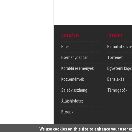
AKTUÁLIS
INTÉZET
Hírek
Bemutatkozá
Eseménynaptár
Történet
Korábbi események
Egyetemi kapc
Közlemények
Bentlakás
Sajtóvisszhang
Támogatók
Álláshirdetés
Blogok
We use cookies on this site to enhance your user 