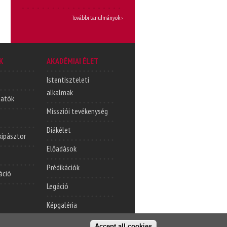
További tanulmányok ›
K
AKADÉMIAI ÉLET
Istentiszteleti
alkalmak
tatók
Missziói tevékenység
Diákélet
lkipásztor
Előadások
Prédikációk
áció
Legáció
Képgaléria
Accept all cookies