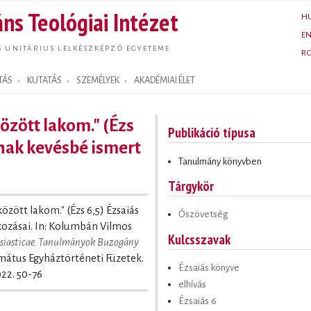
Ugrás a
ns Teológiai Intézet
H
tartalomra
E
S UNITÁRIUS LELKÉSZKÉPZŐ EGYETEME
R
TÁS
KUTATÁS
SZEMÉLYEK
AKADÉMIAI ÉLET
között lakom." (Ézs
Publikáció típusa
ának kevésbé ismert
Tanulmány könyvben
Tárgykör
között lakom." (Ézs 6,5) Ézsaiás
Ószövetség
kozásai. In: Kolumbán Vilmos
Kulcsszavak
lesiasticae. Tanulmányok Buzogány
rmátus Egyháztörténeti Füzetek.
Ézsaiás könyve
22. 50-76
elhívás
Ézsaiás 6