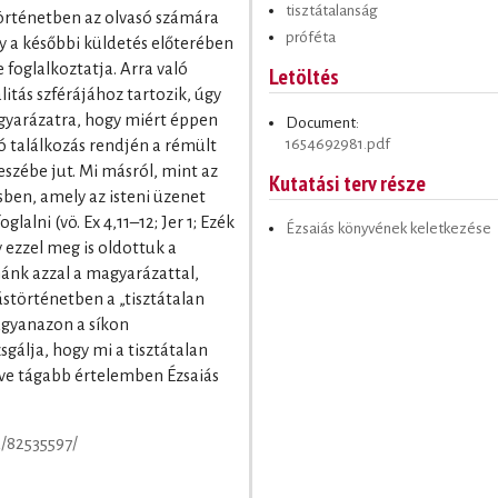
tisztátalanság
történetben az olvasó számára
próféta
 a későbbi küldetés előterében
e foglalkoztatja. Arra való
Letöltés
litás szférájához tartozik, úgy
gyarázatra, hogy miért éppen
Document:
1654692981.pdf
ló találkozás rendjén a rémült
eszébe jut. Mi másról, mint az
Kutatási terv része
sben, amely az isteni üzenet
lalni (vö. Ex 4,11–12; Jer 1; Ezék
Ézsaiás könyvének keletkezése
 ezzel meg is oldottuk a
nk azzal a magyarázattal,
ástörténetben a „tisztátalan
ugyanazon a síkon
sgálja, hogy mi a tisztátalan
tve tágabb értelemben Ézsaiás
/82535597/