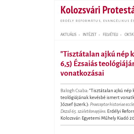
Kolozsvári Protestá
ERDÉLY REFORMÁTUS, EVANGÉLIKUS É
AKTUÁLIS
INTÉZET
FELVÉTELI
OKTA
Search form
"Tisztátalan ajkú nép 
6,5) Ézsaiás teológiáj
vonatkozásai
Balogh Csaba
: "Tisztátalan ajkú nép 
teológiájának kevésbé ismert vonat
József (szerk.):
Praeceptor historiae ecc
Dezső 65. születésnapjára
. Erdélyi Refo
Kolozsvár: Egyetemi Műhely Kiadó 20