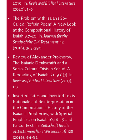
2019
. In:
Review of Biblical Literature
(2020), 1-6
The Problem with Isaiah's So-
Called ‘Refrain Poem’: A New Look
at the Compositional History of
Isaiah 9.7–20
. In:
Journal for the
Study of the Old Testament
42
(2018), 363-390
Review of Alexander Prokhorov,
The Isaianic Denkschrift and a
Socio-Cultural Crisis in Yehud: A
Rereading of Isaiah 6:1–9:6[7]
. In:
Review of Biblical Literature
(2017),
1-7
Inverted Fates and Inverted Texts.
Rationales of Reinterpretation in
the Compositional History of the
Isaianic Prophecies, with Special
Emphasis on Isaiah 10,16–19 and
Its Context
. In:
Zeitschrift für die
alttestamentliche Wissenschaft
128
(2016), 64-82