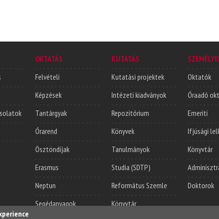
OKTATÁS
KUTATÁS
SZEMÉLYE
s
Felvételi
Kutatási projektek
Oktatók
Képzések
Intézeti kiadványok
Óraadó ok
solatok
Tantárgyak
Repozitórium
Emeriti
Órarend
Könyvek
Ifjúsági le
Ösztöndíjak
Tanulmányok
Könyvtár
Erasmus
Studia (SDTP)
Adminisztr
Neptun
Református Szemle
Doktorok
Segédanyagok
Könyvtár
experience