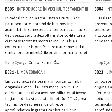
BB03 ·
INTRODUCERE ÎN VECHIUL TESTAMENT III
BB04 ·
IN
În cadrul celei de-a treia unități a cursului de
Cursul are
patru semestre, pornind de la cunoștințele
prezentare
acumulate în semesterele anterioare, accentul se
veterotest
deplasează asupra dezvoltării istorico-literare a
altă parte
cărților veterotestamentare individuale și a
perioade a 
contextului lor istoric. Pe parcursul semestrului
sunt abordate întrebările privind formarea Torei.
Papp György
· Cred 4 · Sem 1 · Őszi
Papp Györ
BB21 ·
LIMBA EBRAICĂ I
BB22 ·
LIM
Limba ebraică este cea mai importantă limbă
Limba ebr
originală a Vechiului Testament. În cursurile
originală 
oferite candidaţii vor avea posibilitatea să înveţe
oferite can
noţiunile de bază a acestei limbi. După învăţarea
noţiunile 
technicilor de scriere şi de citire, prin
technicilor
aprofundatrea în gramatica ebraică şi prin
aprofundat