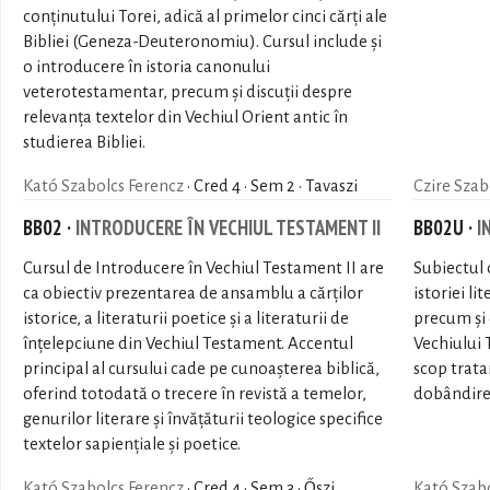
conținutului Torei, adică al primelor cinci cărți ale
Bibliei (Geneza-Deuteronomiu). Cursul include și
o introducere în istoria canonului
veterotestamentar, precum și discuții despre
relevanța textelor din Vechiul Orient antic în
studierea Bibliei.
Kató Szabolcs Ferencz
· Cred 4 · Sem 2 · Tavaszi
Czire Szab
BB02 ·
INTRODUCERE ÎN VECHIUL TESTAMENT II
BB02U ·
I
Cursul de Introducere în Vechiul Testament II are
Subiectul 
ca obiectiv prezentarea de ansamblu a cărților
istoriei li
istorice, a literaturii poetice și a literaturii de
precum şi 
înțelepciune din Vechiul Testament. Accentul
Vechiului 
principal al cursului cade pe cunoașterea biblică,
scop trata
oferind totodată o trecere în revistă a temelor,
dobândirea
genurilor literare și învățăturii teologice specifice
textelor sapienţiale și poetice.
Kató Szabolcs Ferencz
· Cred 4 · Sem 3 · Őszi
Kató Szabo