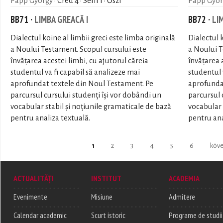
Papp György
· Cred 4 · Sem 1 · Őszi
Papp Györ
BB71 ·
LIMBA GREACĂ I
BB72 ·
LI
Dialectul koine al limbii greci este limba originală
Dialectul 
a Noului Testament. Scopul cursului este
a Noului T
învăţarea acestei limbi, cu ajutorul căreia
învăţarea 
studentul va fi capabil să analizeze mai
studentul 
aprofundat textele din Noul Testament. Pe
aprofundat
parcursul cursului studenți își vor dobândi un
parcursul 
vocabular stabil și noțiunile gramaticale de bază
vocabular 
pentru analiza textuală.
pentru ana
Pages
1
2
3
4
5
6
köve
ACTUALITĂȚI
INSTITUT
ACADEMIA
Evenimente
Misiune
Admitere
Calendar academic
Scurt istoric
Programe de studii