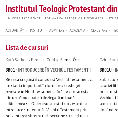
Skip t
Institutul Teologic Protestant di
main
conte
UNIVERSITATE PENTRU FORMAREA PREOȚILOR REFORMAȚI, LUTHER
ACTUALITĂȚI
INSTITUT
ADMITERE
ACADEMIA
CERCETARE
PE
Search form
Lista de cursuri
Kató Szabolcs Ferencz
· Cred 4 · Sem 1 · Őszi
Czire Szab
BB01 ·
INTRODUCERE ÎN VECHIUL TESTAMENT I
BB01U ·
I
Biserica creștină îl consideră Vechiul Testament ca
Subiectul 
un stadiu important în formarea credinței
istoriei li
revelate în Noul Testament, fără de care acesta
precum şi 
din urmă nu poate fi dezlegată în toată
Vechiului 
adâncimea sa. Obiectivul acestui curs este de a
scop trata
introduce studentul în Vechiul Testament prin
dobândirea
prezentarea sistematică, secțiune cu secțiune a