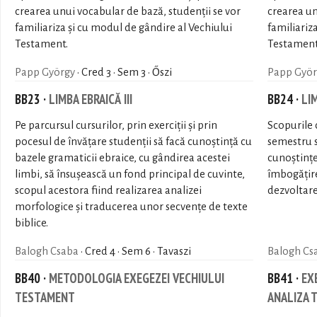
crearea unui vocabular de bază, studenţii se vor
crearea un
familiariza şi cu modul de gândire al Vechiului
familiariz
Testament.
Testament
Papp György
· Cred 3 · Sem 3 · Őszi
Papp Györ
BB23 ·
LIMBA EBRAICĂ III
BB24 ·
LI
Pe parcursul cursurilor, prin exerciții și prin
Scopurile c
pocesul de învățare studenții să facă cunoștință cu
semestru 
bazele gramaticii ebraice, cu gândirea acestei
cunoștințe
limbi, să însușească un fond principal de cuvinte,
îmbogățire
scopul acestora fiind realizarea analizei
dezvoltare
morfologice și traducerea unor secvențe de texte
biblice.
Balogh Csaba
· Cred 4 · Sem 6 · Tavaszi
Balogh Cs
BB40 ·
METODOLOGIA EXEGEZEI VECHIULUI
BB41 ·
EX
TESTAMENT
ANALIZA 