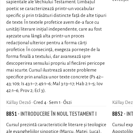
sapientale ale Vechiului Testament. Limbajul
poetic se caracterizează printr-un vocabular
specific și prin trăsături distincte față de alte tipuri
de texte. În textele profetice avem de-a face cu
unități literare inițial independente, care au fost
așezate una lângă alta printr-un proces
redacțional ulterior pentru a forma cărți
profetice. În consecință, exegeza pornește de la
forma finală a textului, dar avansează spre
descoperirea sensului propriu al fiecărei pericope
mai scurte. Cursul ilustrează aceste probleme
specifice prin analiza unor texte concrete (Ps 42–
43; 109; Is 43:1–7; 49:1–6; Mal 3:13–17; Hab 2:1–5; Iov
42:1–6; Prov 2; Ecl 3).
Kállay Dezső
· Cred 4 · Sem 1 · Őszi
Kállay Dez
BB51 ·
INTRODUCERE ÎN NOUL TESTAMENT I
BB52 ·
IN
Cursul prezintă caracteristicile literare și teologice
Cursul exp
ale evangheliilor sinoptice (Marcu, Matei, Luca),
Apostolilo