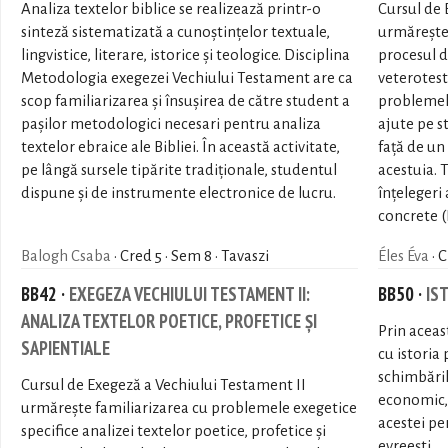
Analiza textelor biblice se realizează printr-o
Cursul de 
sinteză sistematizată a cunoștințelor textuale,
urmărește 
lingvistice, literare, istorice și teologice. Disciplina
procesul d
Metodologia exegezei Vechiului Testament are ca
veterotes
scop familiarizarea și însușirea de către student a
problemele 
pașilor metodologici necesari pentru analiza
ajute pe s
textelor ebraice ale Bibliei. În această activitate,
față de un 
pe lângă sursele tipărite tradiționale, studentul
acestuia. 
dispune și de instrumente electronice de lucru.
înțelegeri
concrete (I
Balogh Csaba
· Cred 5 · Sem 8 · Tavaszi
Éles Éva
· C
BB42 ·
EXEGEZA VECHIULUI TESTAMENT II:
BB50 ·
IS
ANALIZA TEXTELOR POETICE, PROFETICE ȘI
Prin aceast
SAPIENTIALE
cu istoria
schimbăril
Cursul de Exegeză a Vechiului Testament II
economic, p
urmărește familiarizarea cu problemele exegetice
acestei per
specifice analizei textelor poetice, profetice și
evreești.