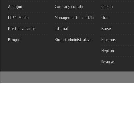
Anunțuri
Comisii și consilii
Cursuri
ITP în Media
Managementul calității
Orar
Posturi vacante
Internat
Burse
Bloguri
Birouri administrative
Erasmus
Neptun
Resurse