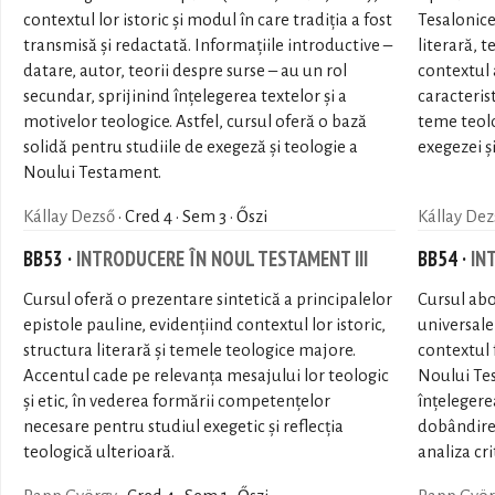
contextul lor istoric și modul în care tradiția a fost
Tesalonice
transmisă și redactată. Informațiile introductive –
literară, 
datare, autor, teorii despre surse – au un rol
contextul a
secundar, sprijinind înțelegerea textelor și a
caracterist
motivelor teologice. Astfel, cursul oferă o bază
teme teolo
solidă pentru studiile de exegeză și teologie a
exegezei ș
Noului Testament.
Kállay Dezső
· Cred 4 · Sem 3 · Őszi
Kállay Dez
BB53 ·
INTRODUCERE ÎN NOUL TESTAMENT III
BB54 ·
IN
Cursul oferă o prezentare sintetică a principalelor
Cursul abo
epistole pauline, evidențiind contextul lor istoric,
universale
structura literară și temele teologice majore.
contextul f
Accentul cade pe relevanța mesajului lor teologic
Noului Tes
și etic, în vederea formării competențelor
înțelegerea
necesare pentru studiul exegetic și reflecția
dobândire
teologică ulterioară.
analiza cri