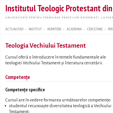
Skip t
Institutul Teologic Protestant di
main
conte
UNIVERSITATE PENTRU FORMAREA PREOȚILOR REFORMAȚI, LUTHER
ACTUALITĂȚI
INSTITUT
ADMITERE
ACADEMIA
CERCETARE
PE
Search form
Teologia Vechiului Testament
Cursul oferă o întroducere în temele fundamentale ale
teologiei Vechiului Testament şi literatura cercetării.
Competențe
Competențe specifice
Cursul are în vedere formarea următoarelor competențe:
studentul recunoaște diversitatea teologică a Vechiului
Testament;