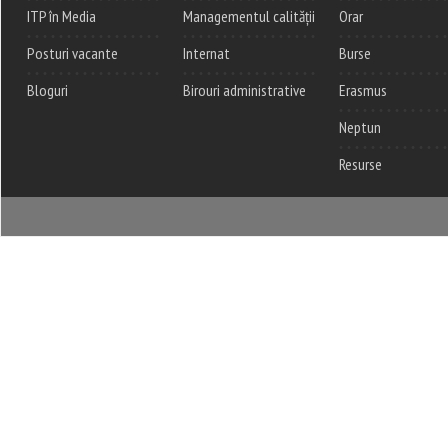
ITP în Media
Managementul calității
Orar
Posturi vacante
Internat
Burse
Bloguri
Birouri administrative
Erasmus
Neptun
Resurse