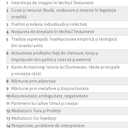
1
Interdicția de imagini în Vechiul Testament
2
Curat și necurat. Boală, vindecare și moarte în legislația
israelită
3
Psalmii și evlavia individuală și colectivă
4
Noțiunea de dreptate în Vechiul Testament
5
Tradiția sapiențială. Înșelepciunea empirică și teologică
din Israelul antic
6
Atitudinea profeților față de chemare, timp și
împrejurări din politica internă și externă
7
Karen Armstrong: Istoria lui Dumnezeu. Ideile principale
și recepția cărții
8
Mărturie prin adjective
9
Mărturie prin metafore și disjunctivitate
10
Ascunsivitate, ambiguitate, negativitate
11
Partenerii lui Iahve. Omul și creația
12
Mediatorii: Tora și Profeții
13
Mediatorii: Cei înșelepți
14
Perspective, probleme de interpretare