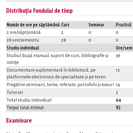
Distribuția fondului de timp
Număr de ore pe săptămână
Curs
Seminar
Practică
2 ore/săptămână
2
0
0
28 ore/semestru
28
0
0
Studiu individual
Ore/sem
Studiul după manual, suport de curs, bibliografie și
36
notițe
Documentare suplimentară în bibliotecă, pe
12
platformele electronice de specialitate și pe teren
Pregătire seminarii, teme, referate, portofolii și eseuri
14
Tutoriat
2
Total studiu individual
64
Timpul total estimat
92
Examinare