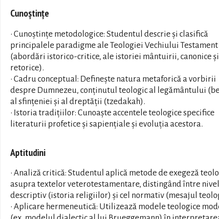
Cunoștințe
• Cunoștințe metodologice: Studentul descrie și clasifică
principalele paradigme ale Teologiei Vechiului Testament
(abordări istorico-critice, ale istoriei mântuirii, canonice și
retorice).
• Cadru conceptual: Definește natura metaforică a vorbirii
despre Dumnezeu, conținutul teologic al legământului (be
al sfințeniei și al dreptății (tzedakah).
• Istoria tradițiilor: Cunoaște accentele teologice specifice
literaturii profetice și sapiențiale și evoluția acestora.
Aptitudini
• Analiză critică: Studentul aplică metode de exegeză teol
asupra textelor veterotestamentare, distingând între nive
descriptiv (istoria religiilor) și cel normativ (mesajul teolo
• Aplicare hermeneutică: Utilizează modele teologice mo
(ex. modelul dialectic al lui Brueggemann) în interpretare