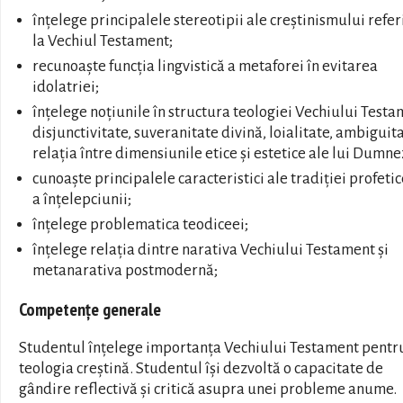
înțelege principalele stereotipii ale creștinismului refer
la Vechiul Testament;
recunoaște funcția lingvistică a metaforei în evitarea
idolatriei;
înțelege noțiunile în structura teologiei Vechiului Testa
disjunctivitate, suveranitate divină, loialitate, ambiguita
relația între dimensiunile etice și estetice ale lui Dumn
cunoaște principalele caracteristici ale tradiției profetic
a înțelepciunii;
înțelege problematica teodiceei;
înțelege relaţia dintre narativa Vechiului Testament și
metanarativa postmodernă;
Competențe generale
Studentul înțelege importanța Vechiului Testament pentr
teologia creștină. Studentul își dezvoltă o capacitate de
gândire reflectivă și critică asupra unei probleme anume.