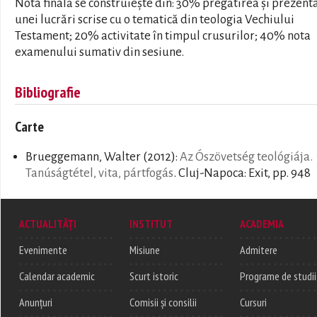
Nota finală se construiește din: 30% pregătirea și prezent
unei lucrări scrise cu o tematică din teologia Vechiului
Testament; 20% activitate în timpul crusurilor; 40% nota
examenului sumativ din sesiune.
Bibliografie
Carte
Brueggemann, Walter
(2012):
Az Ószövetség teológiája.
Tanúságtétel, vita, pártfogás
. Cluj-Napoca: Exit, pp. 948
ACTUALITĂȚI
INSTITUT
ACADEMIA
Evenimente
Misiune
Admitere
Calendar academic
Scurt istoric
Programe de studii
Anunțuri
Comisii și consilii
Cursuri