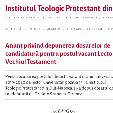
Skip t
Institutul Teologic Protestant di
main
conte
UNIVERSITATE PENTRU FORMAREA PREOȚILOR REFORMAȚI, LUTHER
ACTUALITĂȚI
INSTITUT
ADMITERE
ACADEMIA
CERCETARE
PE
Search form
Anunț privind depunerea dosarelor de
candidatură pentru postul vacant Lecto
Vechiul Testament
Pentru ocuparea postului didactic vacant în anul universit
2019-2020 de lector universitar, poziția 15, la Institutul
Teologic Protestant din Cluj-Napoca, și-a depus dosarul d
candidatură dl. Dr. Kató Szabolcs-Ferencz.