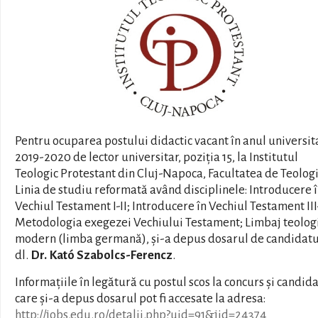
Pentru ocuparea postului didactic vacant în anul universit
2019-2020 de lector universitar, poziția 15, la Institutul
Teologic Protestant din Cluj-Napoca, Facultatea de Teologi
Linia de studiu reformată având disciplinele: Introducere 
Vechiul Testament I-II; Introducere în Vechiul Testament III
Metodologia exegezei Vechiului Testament; Limbaj teolog
modern (limba germană), și-a depus dosarul de candidat
dl.
Dr. Kató Szabolcs-Ferencz
.
Informațiile în legătură cu postul scos la concurs și candid
care și-a depus dosarul pot fi accesate la adresa:
http://jobs.edu.ro/detalii.php?uid=91&jid=24374