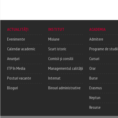
ACTUALITĂȚI
INSTITUT
ACADEMIA
Evenimente
Misiune
Admitere
Calendar academic
Scurt istoric
Programe de studii
Anunțuri
Comisii și consilii
Cursuri
ITP în Media
Managementul calității
Orar
Posturi vacante
Internat
Burse
Bloguri
Birouri administrative
Erasmus
Neptun
Resurse