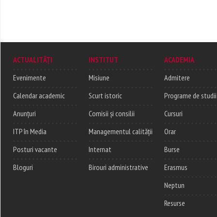
ACTUALITĂȚI
INSTITUT
ACADEMIA
Evenimente
Misiune
Admitere
Calendar academic
Scurt istoric
Programe de studii
Anunțuri
Comisii și consilii
Cursuri
ITP în Media
Managementul calității
Orar
Posturi vacante
Internat
Burse
Bloguri
Birouri administrative
Erasmus
Neptun
Resurse