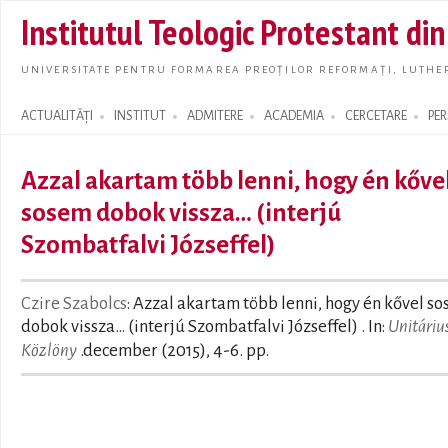
Skip t
Institutul Teologic Protestant di
main
conte
UNIVERSITATE PENTRU FORMAREA PREOȚILOR REFORMAȚI, LUTHER
ACTUALITĂȚI
INSTITUT
ADMITERE
ACADEMIA
CERCETARE
PE
Search form
Azzal akartam több lenni, hogy én kőve
sosem dobok vissza… (interjú
Szombatfalvi Józseffel)
Czire Szabolcs
: Azzal akartam több lenni, hogy én kővel s
dobok vissza… (interjú Szombatfalvi Józseffel) . In:
Unitáriu
Közlöny
.december (2015), 4-6. pp.