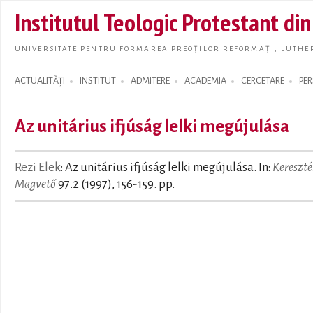
Skip t
Institutul Teologic Protestant di
main
conte
UNIVERSITATE PENTRU FORMAREA PREOȚILOR REFORMAȚI, LUTHER
ACTUALITĂȚI
INSTITUT
ADMITERE
ACADEMIA
CERCETARE
PE
Search form
Az unitárius ifjúság lelki megújulása
Rezi Elek
: Az unitárius ifjúság lelki megújulása. In:
Kereszt
Magvető
97.2 (1997), 156-159. pp.