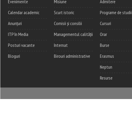
Evenimente
Misiune
Admitere
Calendar academic
Scurt istoric
Programe de studii
Anunțuri
Comisii și consilii
Cursuri
ITP în Media
Managementul calității
Orar
Posturi vacante
Internat
Burse
Bloguri
Birouri administrative
Erasmus
Neptun
Resurse