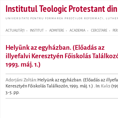
Skip t
Institutul Teologic Protestant di
main
conte
UNIVERSITATE PENTRU FORMAREA PREOȚILOR REFORMAȚI, LUTHER
ACTUALITĂȚI
INSTITUT
ADMITERE
ACADEMIA
CERCETARE
PE
Search form
Helyünk az egyházban. (Előadás az
illyefalvi Keresztyén Főiskolás Találkoz
1993. máj. 1.)
Adorjáni Zoltán
: Helyünk az egyházban. (Előadás az illyefa
Keresztyén Főiskolás Találkozón, 1993. máj. 1.) . In:
Kulcs
(19
3-5. pp.