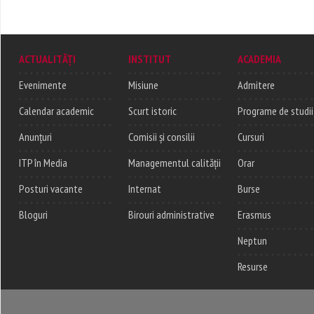
ACTUALITĂȚI
INSTITUT
ACADEMIA
Evenimente
Misiune
Admitere
Calendar academic
Scurt istoric
Programe de studii
Anunțuri
Comisii și consilii
Cursuri
ITP în Media
Managementul calității
Orar
Posturi vacante
Internat
Burse
Bloguri
Birouri administrative
Erasmus
Neptun
Resurse