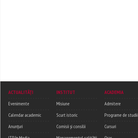
ACTUALITĂȚI
INSTITUT
ACADEMIA
Evenimente
Misiune
Admitere
Calendar academic
Scurt istoric
Programe de studii
Anunțuri
Comisii și consilii
Cursuri
ITP în Media
Managementul calității
Orar