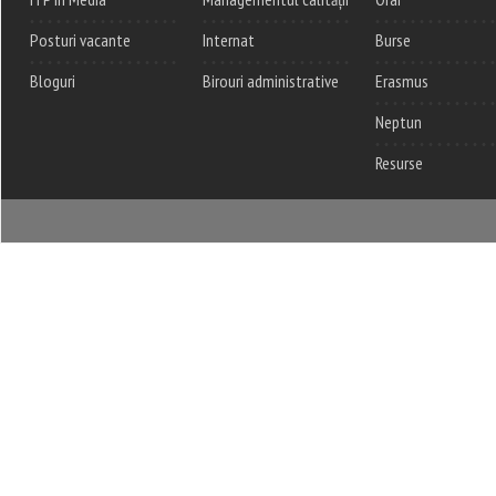
Posturi vacante
Internat
Burse
Bloguri
Birouri administrative
Erasmus
Neptun
Resurse