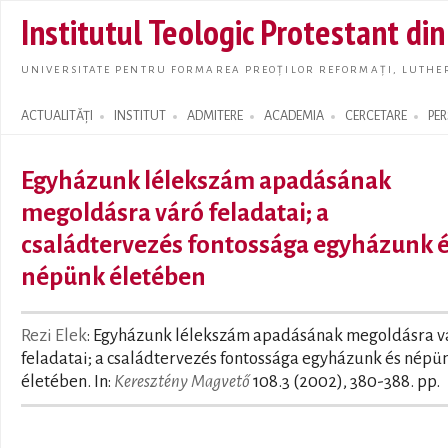
Skip t
Institutul Teologic Protestant di
main
conte
UNIVERSITATE PENTRU FORMAREA PREOȚILOR REFORMAȚI, LUTHER
ACTUALITĂȚI
INSTITUT
ADMITERE
ACADEMIA
CERCETARE
PE
Search form
Egyházunk lélekszám apadásának
megoldásra váró feladatai; a
családtervezés fontossága egyházunk 
népünk életében
Rezi Elek
: Egyházunk lélekszám apadásának megoldásra v
feladatai; a családtervezés fontossága egyházunk és népü
életében. In:
Keresztény Magvető
108.3 (2002), 380-388. pp.