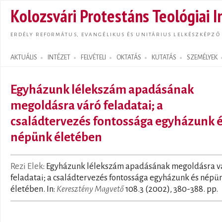
Ugrás
Kolozsvári Protestáns Teológiai I
tarta
ERDÉLY REFORMÁTUS, EVANGÉLIKUS ÉS UNITÁRIUS LELKÉSZKÉPZŐ
AKTUÁLIS
INTÉZET
FELVÉTELI
OKTATÁS
KUTATÁS
SZEMÉLYEK
Search form
Egyházunk lélekszám apadásának
megoldásra váró feladatai; a
családtervezés fontossága egyházunk 
népünk életében
Rezi Elek
: Egyházunk lélekszám apadásának megoldásra v
feladatai; a családtervezés fontossága egyházunk és népü
életében. In:
Keresztény Magvető
108.3 (2002), 380-388. pp.