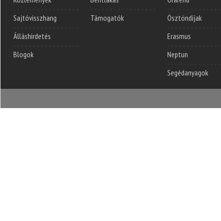
Sajtóvisszhang
Támogatók
Ösztöndíjak
Álláshirdetés
Erasmus
Blogok
Neptun
Segédanyagok