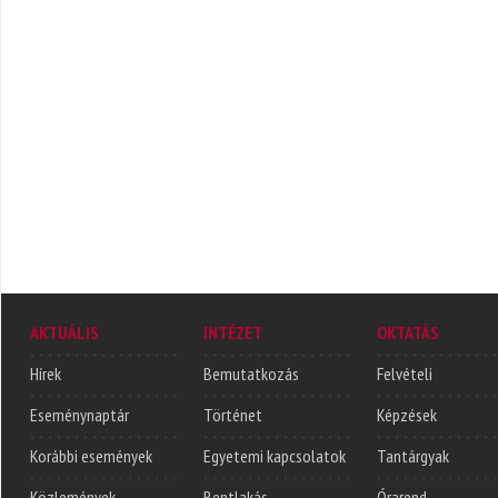
AKTUÁLIS
INTÉZET
OKTATÁS
Hírek
Bemutatkozás
Felvételi
Eseménynaptár
Történet
Képzések
Korábbi események
Egyetemi kapcsolatok
Tantárgyak
Közlemények
Bentlakás
Órarend