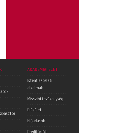
K
AKADÉMIAI ÉLET
Istentiszteleti
alkalmak
tatók
Missziói tevékenység
Diákélet
lkipásztor
Előadások
Prédikációk