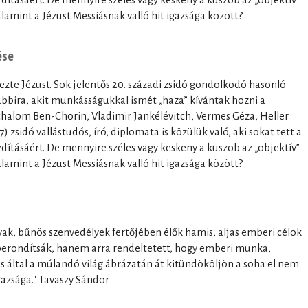
lamint a Jézust Messiásnak valló hit igazsága között?
ése
zte Jézust. Sok jelentős 20. századi zsidó gondolkodó hasonló
abbira, akit munkásságukkal ismét „haza” kívántak hozni a
Schalom Ben-Chorin, Vladimir Jankélévitch, Vermes Géza, Heller
 zsidó vallástudós, író, diplomata is közülük való, aki sokat tett a
ításáért. De mennyire széles vagy keskeny a küszöb az „objektív”
lamint a Jézust Messiásnak valló hit igazsága között?
 vak, bűnös szenvedélyek fertőjében élők hamis, aljas emberi célok
l berondítsák, hanem arra rendeltetett, hogy emberi munka,
és által a múlandó világ ábrázatán át kitündököljön a soha el nem
gazsága." Tavaszy Sándor