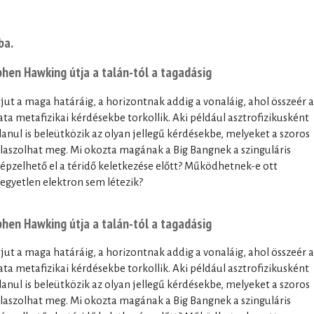
ba.
hen Hawking útja a talán-tól a tagadásig
 a maga határáig, a horizontnak addig a vonaláig, ahol összeér a
álata metafizikai kérdésekbe torkollik. Aki például asztrofizikusként
lanul is beleütközik az olyan jellegű kérdésekbe, melyeket a szoros
laszolhat meg. Mi okozta magának a Big Bangnek a szinguláris
képzelhető el a téridő keletkezése előtt? Működhetnek-e ott
egyetlen elektron sem létezik?
hen Hawking útja a talán-tól a tagadásig
 a maga határáig, a horizontnak addig a vonaláig, ahol összeér a
álata metafizikai kérdésekbe torkollik. Aki például asztrofizikusként
lanul is beleütközik az olyan jellegű kérdésekbe, melyeket a szoros
laszolhat meg. Mi okozta magának a Big Bangnek a szinguláris