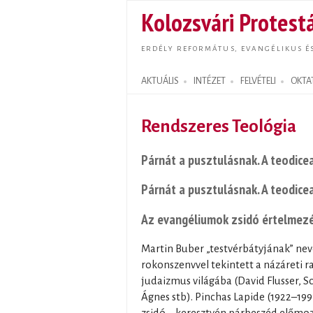
Kolozsvári Protestá
ERDÉLY REFORMÁTUS, EVANGÉLIKUS É
AKTUÁLIS
INTÉZET
FELVÉTELI
OKTA
Search form
Rendszeres Teológia
Párnát a pusztulásnak. A teodice
Párnát a pusztulásnak. A teodice
Az evangéliumok zsidó értelmez
Martin Buber „testvérbátyjának” neve
rokonszenvvel tekintett a názáreti r
judaizmus világába (David Flusser, 
Ágnes stb). Pinchas Lapide (1922–1997)
zsidó – keresztyén párbeszéd előmozd