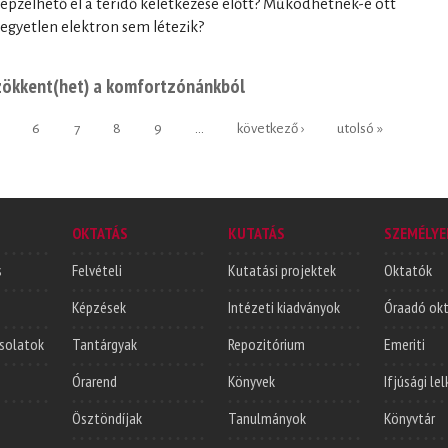
képzelhető el a téridő keletkezése előtt? Működhetnek-e ott
egyetlen elektron sem létezik?
zökkent(het) a komfortzónánkból
6
7
8
9
…
következő ›
utolsó »
OKTATÁS
KUTATÁS
SZEMÉLYE
s
Felvételi
Kutatási projektek
Oktatók
Képzések
Intézeti kiadványok
Óraadó ok
solatok
Tantárgyak
Repozitórium
Emeriti
Órarend
Könyvek
Ifjúsági le
Ösztöndíjak
Tanulmányok
Könyvtár