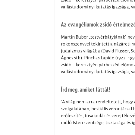
vallástudományi kutatás igazsága, va
Az evangéliumok zsidó értelmez
Martin Buber „testvérbátyjának” neve
rokonszenvvel tekintett a názáreti r
judaizmus világába (David Flusser, 
Ágnes stb). Pinchas Lapide (1922–1997)
zsidó – keresztyén párbeszéd előmozd
vallástudományi kutatás igazsága, va
Írd meg, amiket láttál!
"A világ nem arra rendeltetett, hogy
szolgálatában, bestiális vérontássa
erőfeszítés, tusakodás és verejtékez
múló Isten szentsége, tisztasága és i