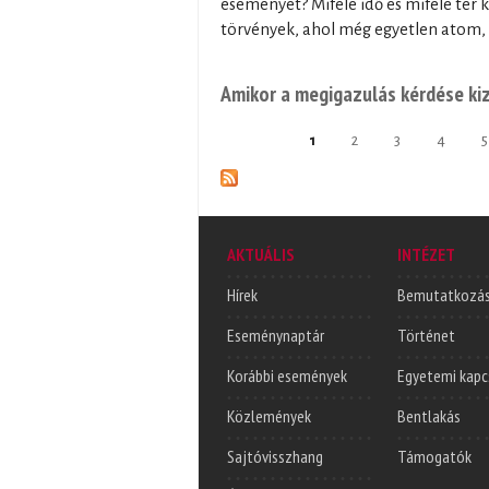
eseményét? Miféle idő és miféle tér 
törvények, ahol még egyetlen atom, 
Amikor a megigazulás kérdése ki
1
2
3
4
5
Oldalak
AKTUÁLIS
INTÉZET
Hírek
Bemutatkozá
Eseménynaptár
Történet
Korábbi események
Egyetemi kapc
Közlemények
Bentlakás
Sajtóvisszhang
Támogatók