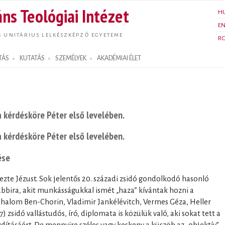
Ugrás a
ns Teológiai Intézet
H
tartalomra
E
S UNITÁRIUS LELKÉSZKÉPZŐ EGYETEME
R
TÁS
KUTATÁS
SZEMÉLYEK
AKADÉMIAI ÉLET
a kérdésköre Péter első levelében.
a kérdésköre Péter első levelében.
ése
zte Jézust. Sok jelentős 20. századi zsidó gondolkodó hasonló
abbira, akit munkásságukkal ismét „haza” kívántak hozni a
Schalom Ben-Chorin, Vladimir Jankélévitch, Vermes Géza, Heller
 zsidó vallástudós, író, diplomata is közülük való, aki sokat tett a
ításáért. De mennyire széles vagy keskeny a küszöb az „objektív”