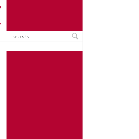
U
N
O
Keresés