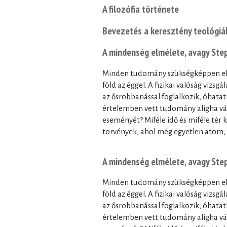
A filozófia története
Bevezetés a keresztény teológiá
A mindenség elmélete, avagy Step
Minden tudomány szükségképpen eljut
föld az éggel. A fizikai valóság vizsg
az ősrobbanással foglalkozik, óhatat
értelemben vett tudomány aligha vá
eseményét? Miféle idő és miféle tér 
törvények, ahol még egyetlen atom, 
A mindenség elmélete, avagy Step
Minden tudomány szükségképpen eljut
föld az éggel. A fizikai valóság vizsg
az ősrobbanással foglalkozik, óhatat
értelemben vett tudomány aligha vá