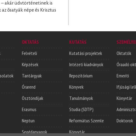
 – akár üdvtörténetinek is
 az ősatyák népe és Krisztus
OKTATÁS
KUTATÁS
SZEMÉLYE
s
Felvételi
Kutatási projektek
Oktatók
Képzések
Intézeti kiadványok
Óraadó ok
solatok
Tantárgyak
Repozitórium
Emeriti
Órarend
Könyvek
Ifjúsági le
Ösztöndíjak
Tanulmányok
Könyvtár
Erasmus
Studia (SDTP)
Adminisztr
Neptun
Református Szemle
Doktorok
Segédanyagok
Könyvtár