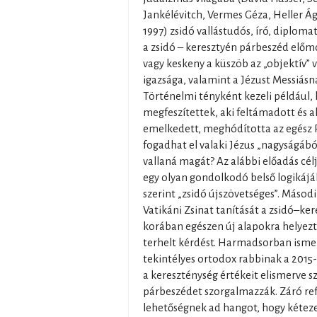
Jankélévitch, Vermes Géza, Heller Ág
1997) zsidó vallástudós, író, diplomat
a zsidó – keresztyén párbeszéd előm
vagy keskeny a küszöb az „objektív”
igazsága, valamint a Jézust Messiásna
Történelmi tényként kezeli például, 
megfeszítettek, aki feltámadott és a
emelkedett, meghódította az egész 
fogadhat el valaki Jézus „nagyságábó
vallaná magát? Az alábbi előadás cél
egy olyan gondolkodó belső logikáj
szerint „zsidó újszövetséges”. Másodi
Vatikáni Zsinat tanítását a zsidó–ke
korában egészen új alapokra helyezt
terhelt kérdést. Harmadsorban isme
tekintélyes ortodox rabbinak a 2015-
a kereszténység értékeit elismerve sz
párbeszédet szorgalmazzák. Záró re
lehetőségnek ad hangot, hogy kéteze