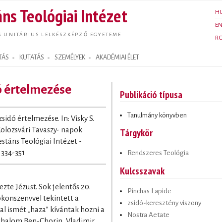
Ugrás a
ns Teológiai Intézet
H
tartalomra
E
S UNITÁRIUS LELKÉSZKÉPZŐ EGYETEME
R
TÁS
KUTATÁS
SZEMÉLYEK
AKADÉMIAI ÉLET
ó értelmezése
Publikáció típusa
Tanulmány könyvben
sidó értelmezése. In: Visky S.
Kolozsvári Tavaszy- napok
Tárgykör
estáns Teológiai Intézet -
 334-351
Rendszeres Teológia
Kulcsszavak
zte Jézust. Sok jelentős 20.
Pinchas Lapide
konszenvvel tekintett a
zsidó-keresztény viszony
l ismét „haza” kívántak hozni a
Nostra Aetate
Schalom Ben-Chorin, Vladimir