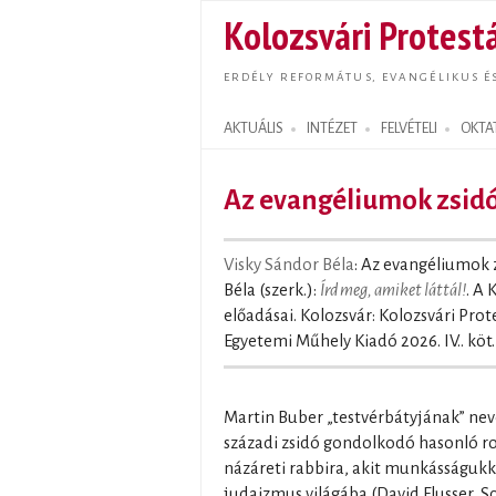
Kolozsvári Protestá
ERDÉLY REFORMÁTUS, EVANGÉLIKUS É
AKTUÁLIS
INTÉZET
FELVÉTELI
OKTA
Search form
Az evangéliumok zsid
Visky Sándor Béla
: Az evangéliumok z
Béla (szerk.):
Írd meg, amiket láttál!
. A 
előadásai. Kolozsvár: Kolozsvári Prot
Egyetemi Műhely Kiadó 2026. IV.. köt.
Martin Buber „testvérbátyjának” neve
századi zsidó gondolkodó hasonló ro
názáreti rabbira, akit munkásságukka
judaizmus világába (David Flusser, 