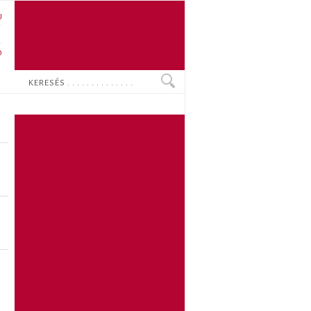
U
N
O
Keresés