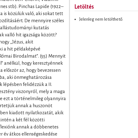
Letöltés
nes stb). Pinchas Lapide (1922–
a is közülük való, aki sokat tett
Jelenleg nem letölthető.
ozdításáért. De mennyire széles
 vallástudományi kutatás
k valló hit igazsága között?
hogy „Jézus, akit
ki a hit példaképévé
Római Birodalmat”. (55) Mennyit
l” anélkül, hogy keresztyénnek
ja először az, hogy bevezessen
ába, aki önmeghatározása
k lépésben felidézzük a II.
resztény viszonyról, mely a maga
e ezt a történelmileg olyannyira
rtetjük annak a huszonöt
ben kiadott nyilatkozatát, akik
intén a két fél közötti
flexiónk annak a döbbenetes
r év átkos ellenségeskedése