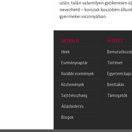
után, talán valamilyen gyökeresen új
nevezhető – korszak küszöbén állunk
gyermekei viszonyában.
AKTUÁLIS
INTÉZET
Hírek
Bemutatkozá
Eseménynaptár
Történet
Korábbi események
Egyetemi kapc
Közlemények
Bentlakás
Sajtóvisszhang
Támogatók
Álláshirdetés
Blogok