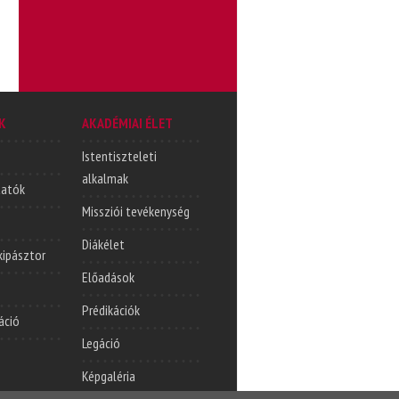
K
AKADÉMIAI ÉLET
Istentiszteleti
alkalmak
tatók
Missziói tevékenység
Diákélet
lkipásztor
Előadások
Prédikációk
áció
Legáció
Képgaléria