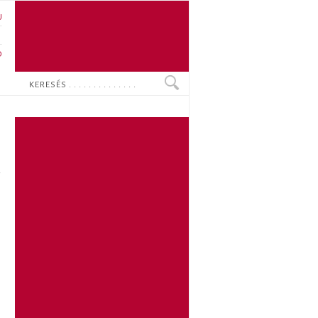
U
N
O
Keresés