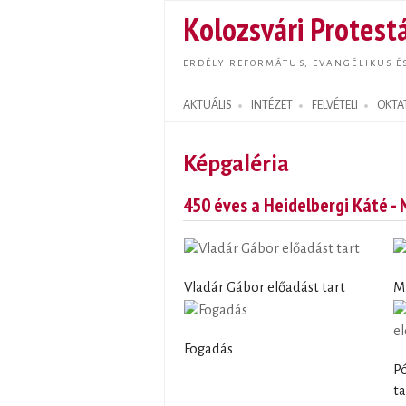
Kolozsvári Protestá
ERDÉLY REFORMÁTUS, EVANGÉLIKUS É
AKTUÁLIS
INTÉZET
FELVÉTELI
OKTA
Search form
Képgaléria
450 éves a Heidelbergi Káté -
Vladár Gábor előadást tart
M
Fogadás
Pó
ta