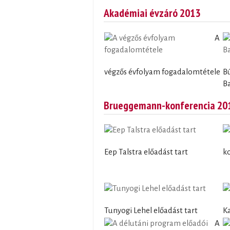
Akadémiai évzáró 2013
A
végzős évfolyam fogadalomtétele
B
Ba
Brueggemann-konferencia 20
Eep Talstra előadást tart
ko
Tunyogi Lehel előadást tart
Ka
A