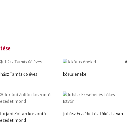
ntése
A
uhász Tamás 66 éves
kórus énekel
dorjáni Zoltán köszöntő
Juhász Erzsébet és Tőkés István
eszédet mond