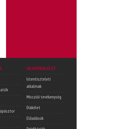
K
AKADÉMIAI ÉLET
Istentiszteleti
alkalmak
tatók
Missziói tevékenység
Diákélet
lkipásztor
Előadások
Prédikációk