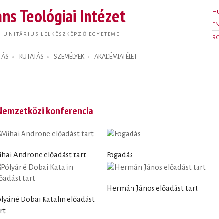
Ugrás a
ns Teológiai Intézet
H
tartalomra
E
S UNITÁRIUS LELKÉSZKÉPZŐ EGYETEME
R
TÁS
KUTATÁS
SZEMÉLYEK
AKADÉMIAI ÉLET
 Nemzetközi konferencia
ihai Androne előadást tart
Fogadás
Hermán János előadást tart
lyáné Dobai Katalin előadást
rt