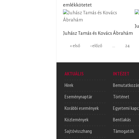
emlékkötetet
J
Juhász Tamás és Kovács Ábrahám
Oldalak
« első
‹ előző
…
24
AKTUÁLIS
INTÉZET
Hírek
Bemutatkozá
Eseménynaptár
Történet
Korábbi események
Egyetemi kapc
Közlemények
Bentlakás
Sajtóvisszhang
Támogatók