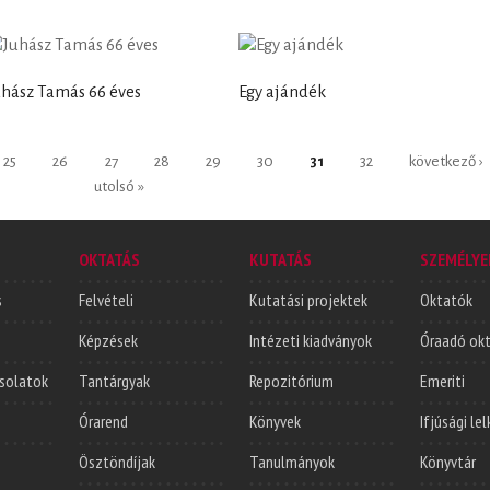
uhász Tamás 66 éves
Egy ajándék
25
26
27
28
29
30
31
32
következő ›
utolsó »
OKTATÁS
KUTATÁS
SZEMÉLYE
s
Felvételi
Kutatási projektek
Oktatók
Képzések
Intézeti kiadványok
Óraadó ok
solatok
Tantárgyak
Repozitórium
Emeriti
Órarend
Könyvek
Ifjúsági le
Ösztöndíjak
Tanulmányok
Könyvtár