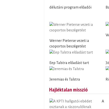
délutáni program előadói
B
We
Werner Pieterse vezeti a
csoportos beszégetést
Eep Talstra előadást tart
Jö
Jeremias és Talstra
R
Hajléktalan misszió
A