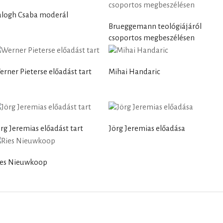
alogh Csaba moderál
Brueggemann teológiájáról
csoportos megbeszélésen
rner Pieterse előadást tart
Mihai Handaric
rg Jeremias előadást tart
Jörg Jeremias előadása
ies Nieuwkoop