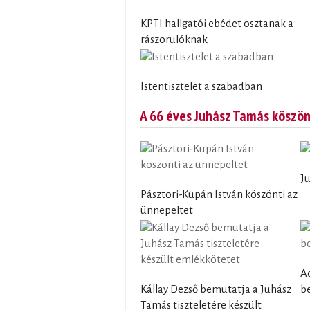
KPTI hallgatói ebédet osztanak a
rászorulóknak
Istentisztelet a szabadban
A 66 éves Juhász Tamás köszö
J
Pásztori-Kupán István köszönti az
ünnepeltet
A
Kállay Dezső bemutatja a Juhász
b
Tamás tiszteletére készült