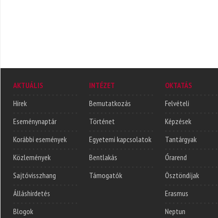
AKTUÁLIS
INTÉZET
OKTATÁS
Hírek
Bemutatkozás
Felvételi
Eseménynaptár
Történet
Képzések
Korábbi események
Egyetemi kapcsolatok
Tantárgyak
Közlemények
Bentlakás
Órarend
Sajtóvisszhang
Támogatók
Ösztöndíjak
Álláshirdetés
Erasmus
Blogok
Neptun