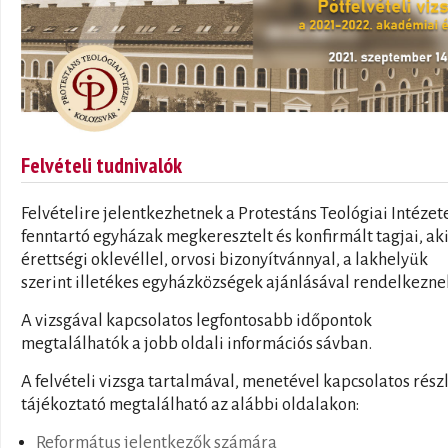
Felvételi tudnivalók
Felvételire jelentkezhetnek a Protestáns Teológiai Intézet
fenntartó egyházak megkeresztelt és konfirmált tagjai, ak
érettségi oklevéllel, orvosi bizonyítvánnyal, a lakhelyük
szerint illetékes egyházközségek ajánlásával rendelkezne
A vizsgával kapcsolatos legfontosabb időpontok
megtalálhatók a jobb oldali információs sávban.
A felvételi vizsga tartalmával, menetével kapcsolatos rész
tájékoztató megtalálható az alábbi oldalakon:
Református jelentkezők számára