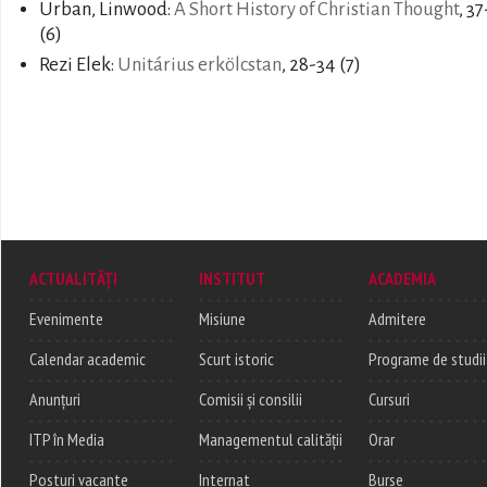
Urban, Linwood:
A Short History of Christian Thought
, 3
(6)
Rezi Elek:
Unitárius erkölcstan
, 28-34 (7)
ACTUALITĂȚI
INSTITUT
ACADEMIA
Evenimente
Misiune
Admitere
Calendar academic
Scurt istoric
Programe de studii
Anunțuri
Comisii și consilii
Cursuri
ITP în Media
Managementul calității
Orar
Posturi vacante
Internat
Burse