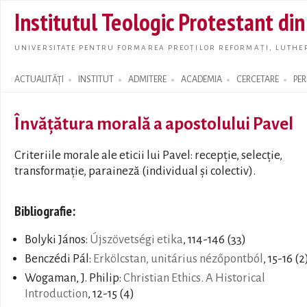
Skip t
Institutul Teologic Protestant di
main
conte
UNIVERSITATE PENTRU FORMAREA PREOȚILOR REFORMAȚI, LUTHER
ACTUALITĂȚI
INSTITUT
ADMITERE
ACADEMIA
CERCETARE
PE
Search form
Învăţătura morală a apostolului Pavel
Criteriile morale ale eticii lui Pavel: recepţie, selecţie,
transformaţie, paraineză (individual și colectiv).
Bibliografie:
Bolyki János:
Újszövetségi etika
, 114-146 (33)
Benczédi Pál:
Erkölcstan, unitárius nézőpontból
, 15-16 (2
Wogaman, J. Philip:
Christian Ethics. A Historical
Introduction
, 12-15 (4)