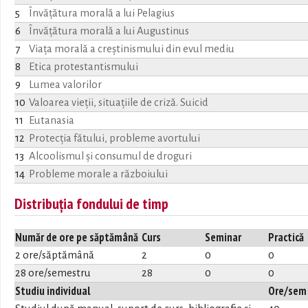
5
Învăţătura morală a lui Pelagius
6
Învăţătura morală a lui Augustinus
7
Viaţa morală a creştinismului din evul mediu
8
Etica protestantismului
9
Lumea valorilor
10
Valoarea vieţii, situaţiile de criză. Suicid
11
Eutanasia
12
Protecţia fătului, probleme avortului
13
Alcoolismul şi consumul de droguri
14
Probleme morale a războiului
Distribuția fondului de timp
Număr de ore pe săptămână
Curs
Seminar
Practică
2 ore/săptămână
2
0
0
28 ore/semestru
28
0
0
Studiu individual
Ore/sem