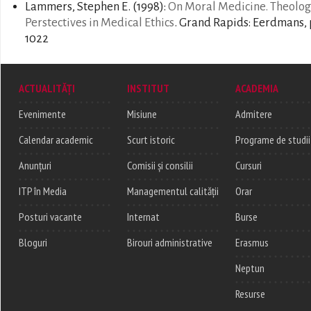
Lammers, Stephen E.
(1998):
On Moral Medicine. Theolog
Perstectives in Medical Ethics
. Grand Rapids: Eerdmans, 
1022
ACTUALITĂȚI
INSTITUT
ACADEMIA
Evenimente
Misiune
Admitere
Calendar academic
Scurt istoric
Programe de studii
Anunțuri
Comisii și consilii
Cursuri
ITP în Media
Managementul calității
Orar
Posturi vacante
Internat
Burse
Bloguri
Birouri administrative
Erasmus
Neptun
Resurse