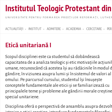
Skip t
Institutul Teologic Protestant di
main
conte
UNIVERSITATE PENTRU FORMAREA PREOȚILOR REFORMAȚI, LUTHER
ACTUALITĂȚI
INSTITUT
ADMITERE
ACADEMIA
CERCETARE
PE
Search form
Etică unitariană I
Scopul disciplinei este ca studentul să dobândească
capacitatea de a analiza teologic și etic motivațiile acțiuni
umane, recunoscând că acestea își au rădăcinile în modul 
gândire, în viziunea asupra lumii și în sistemul de valori al
omului. Pe parcursul cursului, studentul își însușește
conceptele fundamentale ale eticii și se familiarizează cu
principalele teme și probleme ale gândirii morale creștine
special unitariene.
Disciplina oferă o perspectivă de ansamblu asupra dezvolt