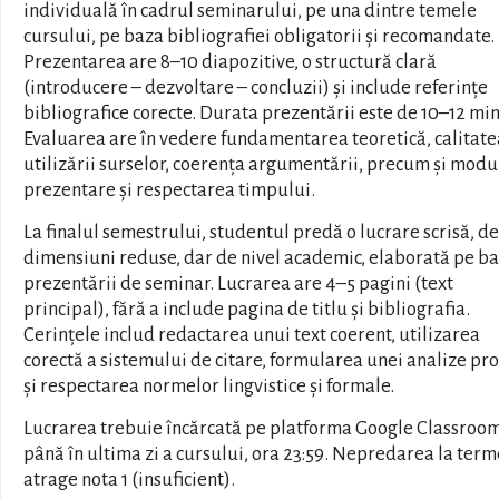
individuală în cadrul seminarului, pe una dintre temele
cursului, pe baza bibliografiei obligatorii și recomandate.
Prezentarea are 8–10 diapozitive, o structură clară
(introducere – dezvoltare – concluzii) și include referințe
bibliografice corecte. Durata prezentării este de 10–12 mi
Evaluarea are în vedere fundamentarea teoretică, calitate
utilizării surselor, coerența argumentării, precum și modu
prezentare și respectarea timpului.
La finalul semestrului, studentul predă o lucrare scrisă, de
dimensiuni reduse, dar de nivel academic, elaborată pe b
prezentării de seminar. Lucrarea are 4–5 pagini (text
principal), fără a include pagina de titlu și bibliografia.
Cerințele includ redactarea unui text coerent, utilizarea
corectă a sistemului de citare, formularea unei analize pro
și respectarea normelor lingvistice și formale.
Lucrarea trebuie încărcată pe platforma Google Classroo
până în ultima zi a cursului, ora 23:59. Nepredarea la ter
atrage nota 1 (insuficient).