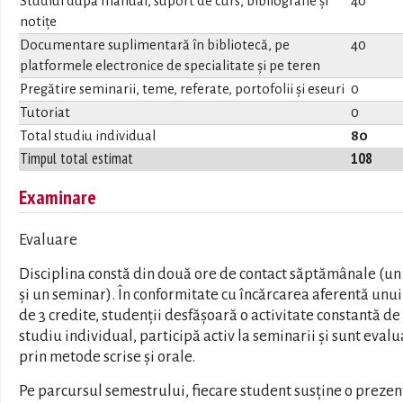
Studiul după manual, suport de curs, bibliografie și
40
notițe
Documentare suplimentară în bibliotecă, pe
40
platformele electronice de specialitate și pe teren
Pregătire seminarii, teme, referate, portofolii și eseuri
0
Tutoriat
0
Total studiu individual
80
Timpul total estimat
108
Examinare
Evaluare
Disciplina constă din două ore de contact săptămânale (un
și un seminar). În conformitate cu încărcarea aferentă unui
de 3 credite, studenții desfășoară o activitate constantă de
studiu individual, participă activ la seminarii și sunt evalu
prin metode scrise și orale.
Pe parcursul semestrului, fiecare student susține o preze