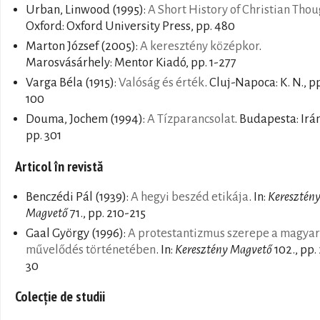
Urban, Linwood
(1995):
A Short History of Christian Thou
Oxford: Oxford University Press, pp. 480
Marton József
(2005):
A keresztény középkor
.
Marosvásárhely: Mentor Kiadó, pp. 1-277
Varga Béla
(1915):
Valóság és érték
. Cluj-Napoca: K. N., p
100
Douma, Jochem
(1994):
A Tízparancsolat
. Budapesta: Irá
pp. 301
Articol în revistă
Benczédi Pál
(1939):
A hegyi beszéd etikája
. In:
Keresztén
Magvető
71., pp. 210-215
Gaal György
(1996):
A protestantizmus szerepe a magyar
művelődés történetében
. In:
Keresztény Magvető
102., pp.
30
Colecție de studii