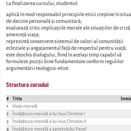
La finalizarea cursului, studentul:
aplică în mod responsabil principiile eticii creștine în situa
de decizie personală și comunitară;
evaluează critic implicațiile morale ale situațiilor de criză
amenință viața;
reprezintă consecvent sistemul de valori al comunității
ecleziale și angajamentul față de respectul pentru viață;
este deschis dialogului, fiind în același timp capabil să
formuleze poziții bine fundamentate conform regulilor
argumentării teologico-etice.
Structura cursului
#
Titlu
Semi
1
Viața morală
2
Învăţătura morală a lui Isus Christos I
3
Învăţătura morală a lui Isus Christos II
4
Învăţătura morală a apostolului Pavel