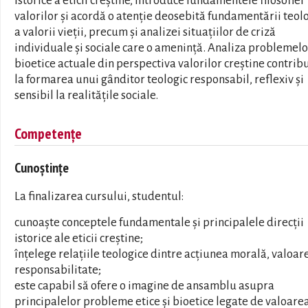
istorice a eticii creștine, introduce fundamentele filosofiei
valorilor și acordă o atenție deosebită fundamentării teol
a valorii vieții, precum și analizei situațiilor de criză
individuale și sociale care o amenință. Analiza problemelo
bioetice actuale din perspectiva valorilor creștine contrib
la formarea unui gânditor teologic responsabil, reflexiv și
sensibil la realitățile sociale.
Competențe
Cunoștințe
La finalizarea cursului, studentul:
cunoaște conceptele fundamentale și principalele direcții
istorice ale eticii creștine;
înțelege relațiile teologice dintre acțiunea morală, valoare
responsabilitate;
este capabil să ofere o imagine de ansamblu asupra
principalelor probleme etice și bioetice legate de valoare