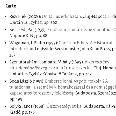
Carte
Rezi Elek
(2008):
Unitárius erkölcstan
. Cluj-Napoca: Erd
Unitárius Egyház, pp. 262
Benczédi Pál
(1939):
Erkölcstan, unitárius nézőpontból
. 
Napoca: K. N., pp. 88
Wogaman, J. Philip
(1993):
Christian Ethics. A Historical
Introduction
. Louisville: Westminster John Knox Press, pp
352
Szentábrahámi Lombard Mihály
(1899):
A keresztény
hittudomány összege az unitáriusok szerint
. Cluj-Napoc
Unitárius Egyház Képviselő Tanácsa, pp. 412
Boda László
(1991):
Emberré lenni, vagy birtokolni? A
tulajdonnal, a személyi kibontakozással és a nemiséggel
kapcsolatos keresztény felelősség
. Budapesta: Szent Józs
pp. 195
Bolyki János
(1988):
Újszövetségi etika
. Budapesta: Kálvi
Kiadó, pp. 179