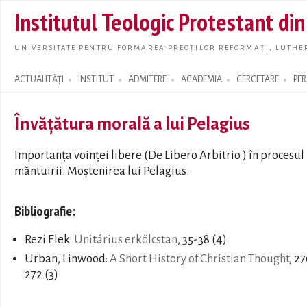
Skip t
Institutul Teologic Protestant di
main
conte
UNIVERSITATE PENTRU FORMAREA PREOȚILOR REFORMAȚI, LUTHER
ACTUALITĂȚI
INSTITUT
ADMITERE
ACADEMIA
CERCETARE
PE
Search form
Învăţătura morală a lui Pelagius
Importanţa voinţei libere (De Libero Arbitrio ) în procesul
măntuirii. Moştenirea lui Pelagius.
Bibliografie:
Rezi Elek:
Unitárius erkölcstan
, 35-38 (4)
Urban, Linwood:
A Short History of Christian Thought
, 2
272 (3)