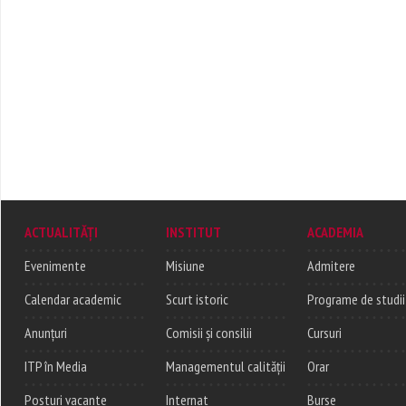
ACTUALITĂȚI
INSTITUT
ACADEMIA
Evenimente
Misiune
Admitere
Calendar academic
Scurt istoric
Programe de studii
Anunțuri
Comisii și consilii
Cursuri
ITP în Media
Managementul calității
Orar
Posturi vacante
Internat
Burse