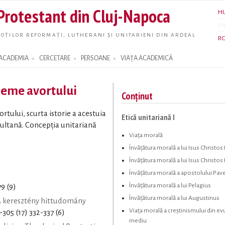
Skip to
 Protestant din Cluj-Napoca
H
main
E
content
OȚILOR REFORMAȚI, LUTHERANI ȘI UNITARIENI DIN ARDEAL
R
ACADEMIA
CERCETARE
PERSOANE
VIAȚA ACADEMICĂ
bleme avortului
Conținut
vortului, scurta istorie a acestuia
Etică unitariană I
imultană. Concepția unitariană
Viața morală
Învăţătura morală a lui Isus Christos 
Învăţătura morală a lui Isus Christos I
Învăţătura morală a apostolului Pave
Învăţătura morală a lui Pelagius
79 (9)
Învăţătura morală a lui Augustinus
 keresztény hittudomány
Viaţa morală a creştinismului din ev
-305 (17) 332-337 (6)
mediu