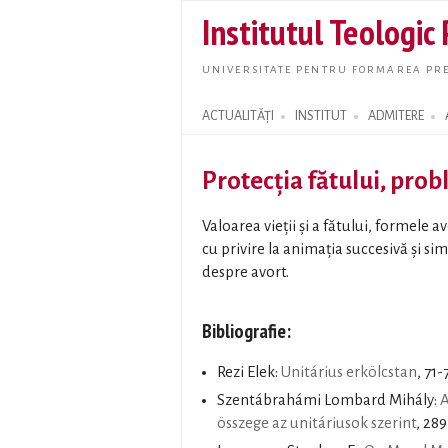
Institutul Teologic
UNIVERSITATE PENTRU FORMAREA PRE
ACTUALITĂȚI
INSTITUT
ADMITERE
Search form
Protecţia fătului, pro
Valoarea vieţii şi a fătului, formele a
cu privire la animaţia succesivă şi s
despre avort.
Bibliografie:
Rezi Elek:
Unitárius erkölcstan
, 71-
Szentábrahámi Lombard Mihály:
A
összege az unitáriusok szerint
, 289