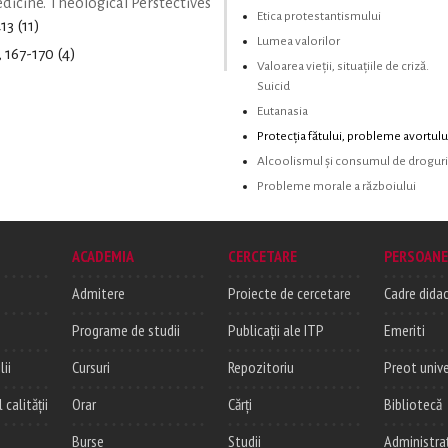
icine. Theological Perstectives
Etica protestantismului
13 (11)
Lumea valorilor
, 167-170 (4)
Valoarea vieţii, situaţiile de criză.
Suicid
Eutanasia
Protecţia fătului, probleme avortulu
Alcoolismul şi consumul de droguri
Probleme morale a războiului
ACADEMIA
CERCETARE
PERSOANE
Admitere
Proiecte de cercetare
Cadre didac
Programe de studii
Publicații ale ITP
Emeriti
lii
Cursuri
Repozitoriu
Preot unive
alității
Orar
Cărți
Bibliotecă
Burse
Studii
Administra