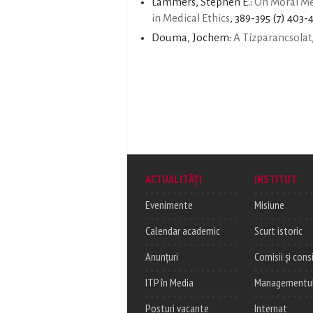
Lammers, Stephen E.:
On Moral Med
in Medical Ethics
, 389-395 (7) 403-4
Douma, Jochem:
A Tízparancsolat
ACTUALITĂȚI
INSTITUT
Evenimente
Misiune
Calendar academic
Scurt istoric
Anunțuri
Comisii și consi
ITP în Media
Managementul c
Posturi vacante
Internat