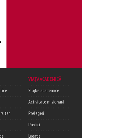
i
VIAȚA ACADEMICĂ
tice
Slujbe academice
Activitate misionară
rsitar
Prelegeri
Predici
ție
Legație