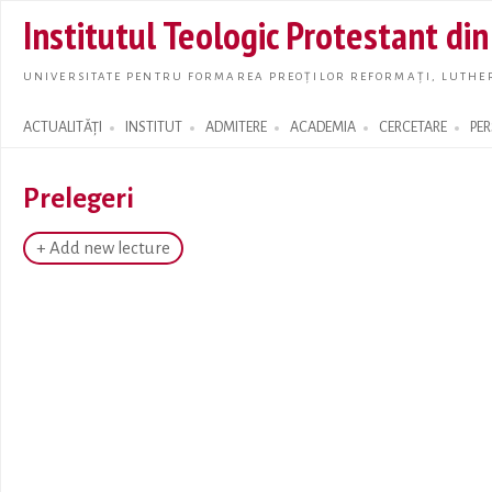
Skip t
Institutul Teologic Protestant di
main
conte
UNIVERSITATE PENTRU FORMAREA PREOȚILOR REFORMAȚI, LUTHER
ACTUALITĂȚI
INSTITUT
ADMITERE
ACADEMIA
CERCETARE
PE
Search form
Prelegeri
+ Add new lecture