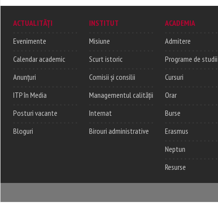
ACTUALITĂȚI
INSTITUT
ACADEMIA
Evenimente
Misiune
Admitere
Calendar academic
Scurt istoric
Programe de studii
Anunțuri
Comisii și consilii
Cursuri
ITP în Media
Managementul calității
Orar
Posturi vacante
Internat
Burse
Bloguri
Birouri administrative
Erasmus
Neptun
Resurse