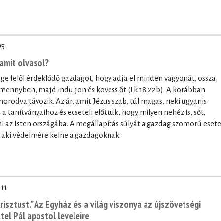
05
 amit olvasol?
sége felől érdeklődő gazdagot, hogy adja el minden vagyonát, ossza
a mennyben, majd induljon és kövess őt (Lk 18,22b). A korábban
odva távozik. Az ár, amit Jézus szab, túl magas, neki ugyanis
a tanítványaihoz és ecseteli előttük, hogy milyen nehéz is, sőt,
i az Isten országába. A megállapítás súlyát a gazdag szomorú esete
 aki védelmére kelne a gazdagoknak.
11
isztust.” Az Egyház és a világ viszonya az újszövetségi
tel Pál apostol leveleire