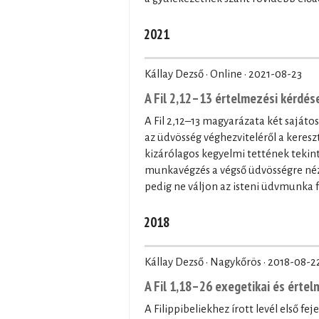
2021
Kállay Dezső · Online ·
2021-08-23
A Fil 2,12–13 értelmezési kérdés
A Fil 2,12–13 magyarázata két saját
az üdvösség véghezviteléről a keresz
kizárólagos kegyelmi tettének tekint
munkavégzés a végső üdvösségre nézv
pedig ne váljon az isteni üdvmunka f
2018
Kállay Dezső · Nagykőrös ·
2018-08-2
A Fil 1,18–26 exegetikai és értel
A Filippibeliekhez írott levél első f