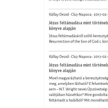
Kállay Dezső · Cluj-Napoca ·
2017-02-
Jézus feltámadása mint történelm
könyve alapján
Jézus feltámadásáról szóló kereszty
Resurrection of the Son of God c. kö
Kállay Dezső · Cluj-Napoca ·
2017-02-
Jézus feltámadása mint történelm
könyve alapján
Mivel magyarázható a keresztyénség
meg, amelyben látható? E felvetések
sem – N.T. Wright neves Újszövetség-
valójában húsvétkor? Mire gondoltak 
feltámadt a halálból? Mit mondható 