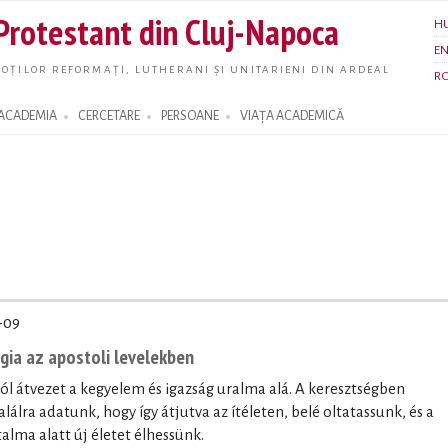
Skip to
 Protestant din Cluj-Napoca
H
main
E
content
OȚILOR REFORMAȚI, LUTHERANI ȘI UNITARIENI DIN ARDEAL
R
ACADEMIA
CERCETARE
PERSOANE
VIAȚA ACADEMICĂ
-09
ógia az apostoli levelekben
lól átvezet a kegyelem és igazság uralma alá. A keresztségben
lálra adatunk, hogy így átjutva az ítéleten, belé oltatassunk, és a
alma alatt új életet élhessünk.