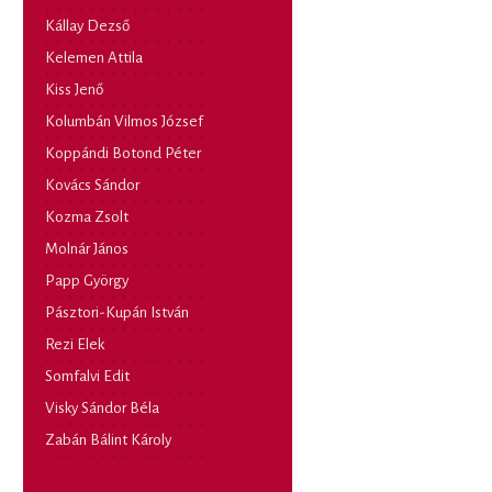
Kállay Dezső
Kelemen Attila
Kiss Jenő
Kolumbán Vilmos József
Koppándi Botond Péter
Kovács Sándor
Kozma Zsolt
Molnár János
Papp György
Pásztori-Kupán István
Rezi Elek
Somfalvi Edit
Visky Sándor Béla
Zabán Bálint Károly