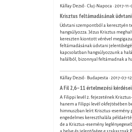
Kállay Dezső · Cluj-Napoca ·
2017-11-
Krisztus feltámadásának üdvtani 
Üdvtani szempontból a keresztyén t
hangsúlyozza. Jézus Krisztus meghalt
kereszten kiontott vérével megigazu
feltámadásának üdvtani jelentőségét
kapcsolatban hangsúlyozzunk a halál 
halálból, bizonnyal feltámadnak a halo
Kállay Dezső · Budapesta ·
2017-07-12
A Fil 2,6–11 értelmezési kérdései
A Filippi levél 2. fejezetének Krisz
hanem a Filippi levél okfejtésében 
himnuszban leírt Krisztus-esemény 
engedelmes kereszthalála példaérték
de a Krisztus-esemény leglényegese
a helye és jelentősége e szakasznak 