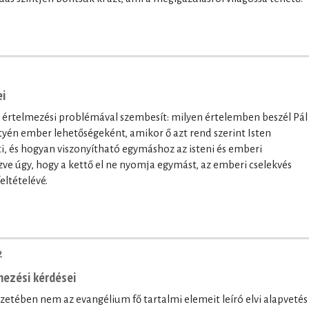
ei
os értelmezési problémával szembesít: milyen értelemben beszél Pál
tyén ember lehetőségeként, amikor ő azt rend szerint Isten
i, és hogyan viszonyítható egymáshoz az isteni és emberi
e úgy, hogy a kettő el ne nyomja egymást, az emberi cselekvés
eltételévé.
2
mezési kérdései
ejezetében nem az evangélium fő tartalmi elemeit leíró elvi alapvetés