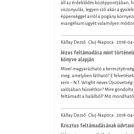
áll az érdeklődés középpontjában, 
viszonyulás, legyen szó akár a gyüle
éppenséggel arról a pogány környeze
evangélium ügyét valamilyen módon 
Kállay Dezső · Cluj-Napoca ·
2018-04-
Jézus feltámadása mint történelm
könyve alapján
Mivel magyarázható a keresztyénség
meg, amelyben látható? E felvetések
sem – N.T. Wright neves Újszövetség-
valójában húsvétkor? Mire gondoltak 
feltámadt a halálból? Mit mondható 
Kállay Dezső · Cluj-Napoca ·
2018-04
Krisztus feltámadásának üdvtani 