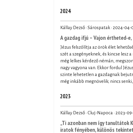
2024
Kállay Dezső · Sárospatak ·
2024-04-
A gazdag ifjú – Vajon értheted-e,
Jézus felszólítja az örök élet lehető
szét a szegényeknek, és kincse lesz 
még lelkes kérdező némán, megszomor
nagy vagyona van. Ekkor fordul Jézus 
szinte lehetetlen a gazdagnak bejutn
még inkább megnövelik; nincs senki,
2023
Kállay Dezső · Cluj-Napoca ·
2023-09-
„Ti azonban nem így tanultátok Kr
iratok fényében, különös tekintet