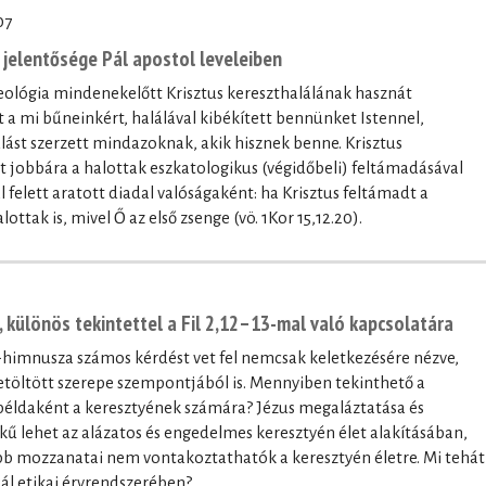
07
jelentősége Pál apostol leveleiben
eológia mindenekelőtt Krisztus kereszthalálának hasznát
 a mi bűneinkért, halálával kibékített bennünket Istennel,
lást szerzett mindazoknak, akik hisznek benne. Krisztus
 jobbára a halottak eszkatologikus (végidőbeli) feltámadásával
felett aratott diadal valóságaként: ha Krisztus feltámadt a
ttak is, mivel Ő az első zsenge (vö. 1Kor 15,12.20).
, különös tekintettel a Fil 2,12–13-mal való kapcsolatára
tus-himnusza számos kérdést vet fel nemcsak keletkezésére nézve,
betöltött szerepe szempontjából is. Mennyiben tekinthető a
példaként a keresztyének számára? Jézus megaláztatása és
ű lehet az alázatos és engedelmes keresztyén élet alakításában,
bb mozzanatai nem vontakoztathatók a keresztyén életre. Mi tehát
Pál etikai érvrendszerében?