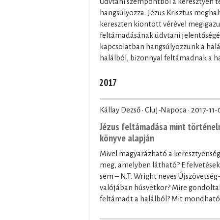
Üdvtani szempontból a keresztyén t
hangsúlyozza. Jézus Krisztus meghalt
kereszten kiontott vérével megigazu
feltámadásának üdvtani jelentőségét
kapcsolatban hangsúlyozzunk a halál 
halálból, bizonnyal feltámadnak a halo
2017
Kállay Dezső · Cluj-Napoca ·
2017-11-
Jézus feltámadása mint történelm
könyve alapján
Mivel magyarázható a keresztyénség
meg, amelyben látható? E felvetések
sem – N.T. Wright neves Újszövetség-
valójában húsvétkor? Mire gondoltak 
feltámadt a halálból? Mit mondható 