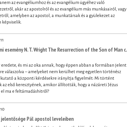
hanem az evangéliumhoz és az evangélium ügyéhez való
kezetről, akár az apostolról és az evangélium más munkásairól, vagy
tről, amelyben az apostol, a munkatársak és a gyülekezet az
képviselik.
11
i esemény N. T. Wright The Resurrection of the Son of Man c.
 eredete, és mi az oka annak, hogy éppen abban a formában jelent
re válaszolva – amelyeket nem kerülhet meg egyetlen történész
kutató a központi kérdésekre irányítja figyelmét: Mi történt
az első keresztyének, amikor állították, hogy a názáreti Jézus
el ma e feltámadáshitről?
-10
jelentősége Pál apostol leveleiben