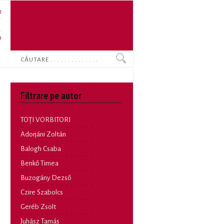
U
N
O
Search
Filtrare pe autor
TOȚI VORBITORI
Adorjáni Zoltán
Balogh Csaba
Benkő Timea
Buzogány Dezső
Czire Szabolcs
Geréb Zsolt
Juhász Tamás