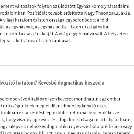
bement változások folytán az üldözött Egyház komoly társadalmi
Birodalomban. Pozícióját tovább erősítette Nagy Theodosius, aki a
 A világi hatalom és Isten országa egybefonódott a földi
ált az egyháznak, az egyház pedig – Isten országának a
tte körül a császár alakját. A világ egypólusúvá vált. A helyzeten
ejtve a két városról szóló tanítását.
 üdvözítő hatalom? Kevésbé dogmatikus beszéd a
gyelembe véve általában igen keveset mondhatunk az ember
ori örökségünknek megfelelően ebben foglalható össze
atunkban ezt a kérdést leginkább a reformációra emlékezve
nk, hogy viszonylag kevés, és a fogalmi zártsága miatt alig oldható
hogy kilépve a nehézkes dogmatikai nyelvezetből a prédikáció vagy
ás szintjén bontsuk ki azt, ami a megigazulásról világossá tehető.