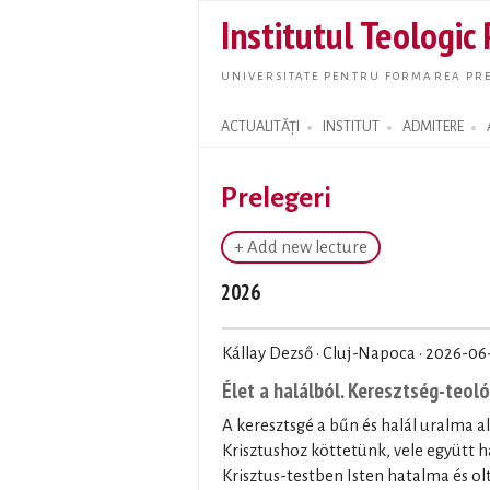
Institutul Teologic
UNIVERSITATE PENTRU FORMAREA PRE
ACTUALITĂȚI
INSTITUT
ADMITERE
Search form
Prelegeri
+ Add new lecture
2026
Kállay Dezső · Cluj-Napoca ·
2026-06
Élet a halálból. Keresztség-teol
A keresztsgé a bűn és halál uralma a
Krisztushoz köttetünk, vele együtt ha
Krisztus-testben Isten hatalma és olt