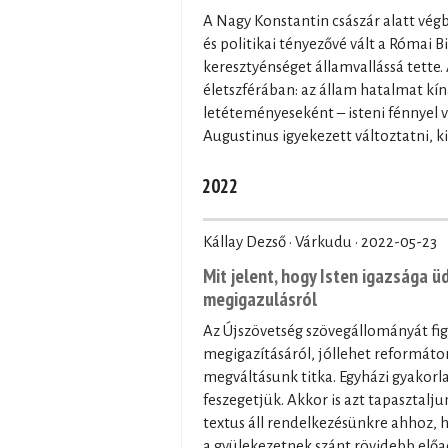
A Nagy Konstantin császár alatt vég
és politikai tényezővé vált a Római 
keresztyénséget államvallássá tette.
életszférában: az állam hatalmat kín
letéteményeseként – isteni fénnyel ve
Augustinus igyekezett változtatni, kif
2022
Kállay Dezső · Várkudu ·
2022-05-23
Mit jelent, hogy Isten igazsága
megigazulásról
Az Újszövetség szövegállományát fi
megigazításáról, jóllehet reformát
megváltásunk titka. Egyházi gyakorl
feszegetjük. Akkor is azt tapasztalju
textus áll rendelkezésünkre ahhoz, 
a gyülekezetnek szánt rövidebb előad