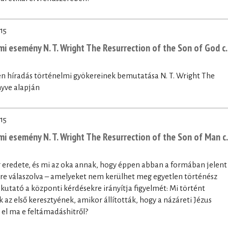
15
i esemény N. T. Wright The Resurrection of the Son of God c.
én híradás történelmi gyökereinek bemutatása N. T. Wright The
nyve alapján
15
i esemény N. T. Wright The Resurrection of the Son of Man c.
 eredete, és mi az oka annak, hogy éppen abban a formában jelent
re válaszolva – amelyeket nem kerülhet meg egyetlen történész
kutató a központi kérdésekre irányítja figyelmét: Mi történt
az első keresztyének, amikor állították, hogy a názáreti Jézus
el ma e feltámadáshitről?