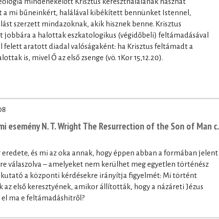
eológia mindenekelőtt Krisztus kereszthalálának hasznát
 a mi bűneinkért, halálával kibékített bennünket Istennel,
lást szerzett mindazoknak, akik hisznek benne. Krisztus
 jobbára a halottak eszkatologikus (végidőbeli) feltámadásával
felett aratott diadal valóságaként: ha Krisztus feltámadt a
ttak is, mivel Ő az első zsenge (vö. 1Kor 15,12.20).
08
i esemény N. T. Wright The Resurrection of the Son of Man c.
 eredete, és mi az oka annak, hogy éppen abban a formában jelent
re válaszolva – amelyeket nem kerülhet meg egyetlen történész
kutató a központi kérdésekre irányítja figyelmét: Mi történt
az első keresztyének, amikor állították, hogy a názáreti Jézus
el ma e feltámadáshitről?