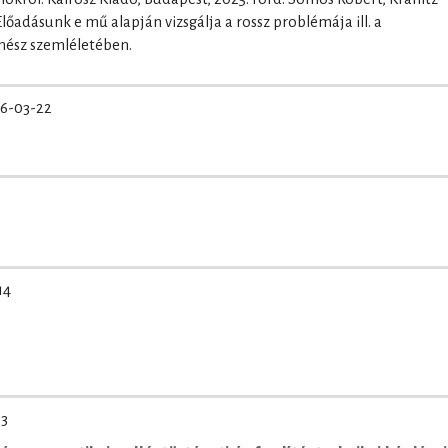
őadásunk e mű alapján vizsgálja a rossz problémája ill. a
nész szemléletében.
6-03-22
14
03