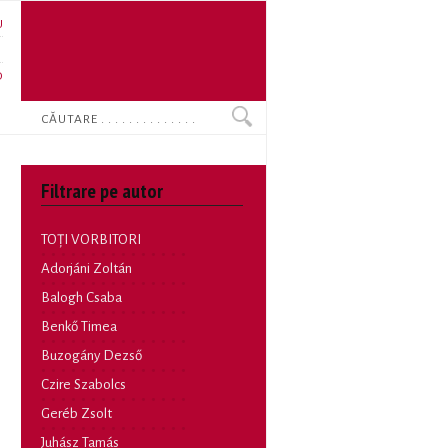
U
N
O
Search
Filtrare pe autor
TOȚI VORBITORI
Adorjáni Zoltán
Balogh Csaba
Benkő Timea
Buzogány Dezső
Czire Szabolcs
Geréb Zsolt
Juhász Tamás