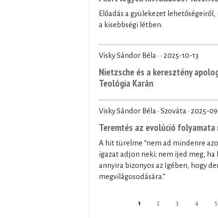
Előadás a gyülekezet lehetőségeiről
a kisebbségi létben.
Visky Sándor Béla · ·
2025-10-13
Nietzsche és a keresztény apolo
Teológia Karán
Visky Sándor Béla · Szováta ·
2025-09
Teremtés az evolúció folyamata 
A hit türelme “nem ad mindenre az
igazat adjon neki; nem ijed meg, ha 
annyira bizonyos az Igében, hogy der
megvilágosodására.”
Pages
1
2
3
4
5