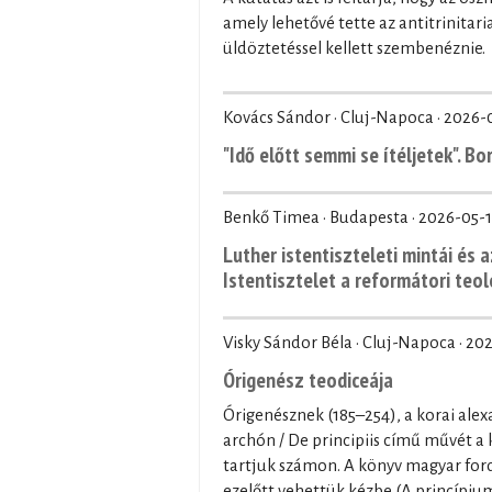
amely lehetővé tette az antitrinita
üldöztetéssel kellett szembenéznie.
Kovács Sándor · Cluj-Napoca ·
2026-
"Idő előtt semmi se ítéljetek". B
Benkő Timea · Budapesta ·
2026-05-1
Luther istentiszteleti mintái és a
Istentisztelet a reformátori teo
Visky Sándor Béla · Cluj-Napoca ·
202
Órigenész teodiceája
Órigenésznek (185–254), a korai alex
archón / De principiis című művét a
tartjuk számon. A könyv magyar ford
ezelőtt vehettük kézbe (A princípium