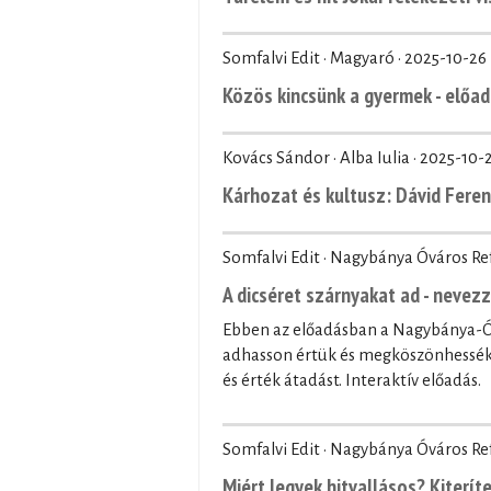
Somfalvi Edit · Magyaró ·
2025-10-26
Közös kincsünk a gyermek - előad
Kovács Sándor · Alba Iulia ·
2025-10-
Kárhozat és kultusz: Dávid Fere
Somfalvi Edit · Nagybánya Óváros R
A dicséret szárnyakat ad - nevez
Ebben az előadásban a Nagybánya-Óv
adhasson értük és megköszönhessék 
és érték átadást. Interaktív előadás.
Somfalvi Edit · Nagybánya Óváros R
Miért legyek hitvallásos? Kiteríte