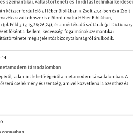
נֹֽעַם־יְ֜הוָ֗ה / נֹ֤עַם kifejezés szemantikai, vallástörténeti és fordítástechnikai kérdései
l. Péld 3,17; 15,26; 26,24), és a mértékadó szótárak (pl. Dictionary
ntését főként a ’kellem, kedvesség’ fogalmának szemantikai
ítástörténete mégis jelentős bizonytalanságról árulkodik.
-14
a metamodern társadalomban
erepéről, valamint lehetőségeiről a metamodern társadalomban. A
időszerű cselekmény és szentség, amivel közvetlenül a Szenthez és
20
iszonyaiban