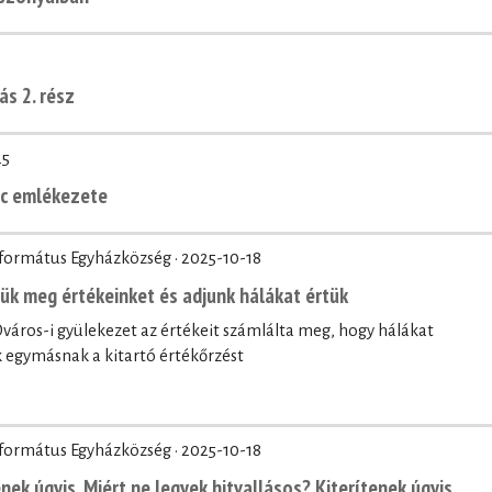
ás 2. rész
25
nc emlékezete
eformátus Egyházközség ·
2025-10-18
zük meg értékeinket és adjunk hálákat értük
áros-i gyülekezet az értékeit számlálta meg, hogy hálákat
egymásnak a kitartó értékőrzést
eformátus Egyházközség ·
2025-10-18
nek úgyis. Miért ne legyek hitvallásos? Kiterítenek úgyis.