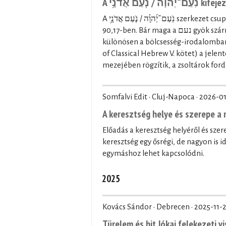
A  אֲדֹנָ֥י
A נֹֽעַם־יְ֜הוָ֗ה / נֹ֤עַם אֲדֹנָ֥י szerkezet csupán kétszer fordul elő a Héber Bibliában: a Zsolt 27,4-ben és a Zsolt
90,17-ben. Bár maga a נעם gyök származékszavai többször is előfordulnak a Héber Bibliában,
különösen a bölcsesség-irodalomban (p
of Classical Hebrew V. kötet) a jele
mezejében rögzítik, a zsoltárok ford
Somfalvi Edit · Cluj-Napoca ·
2026-01
A keresztség helye és szerepe 
Előadás a keresztség helyéről és sz
keresztség egy ősrégi, de nagyon is 
egymáshoz lehet kapcsolódni.
2025
Kovács Sándor · Debrecen ·
2025-11-
Türelem és hit Jókai felekezeti v