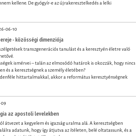
nnem kellene. De gyógyír-e az újrakeresztelkedés a lelki
26-06-10
ereje - közösségi dimenziója
szélgetések transzgenerációs tanulást és a keresztyén életre való
hetővé.
sségek ismérvei – talán az elmosódó határok is okozzák, hogy nincs
ben és a keresztségnek a személy életében?
denféle hittartalmakkal, akkor a református keresztyénségnek
-09
ógia az apostoli levelekben
lól átvezet a kegyelem és igazság uralma alá. A keresztségben
lálra adatunk, hogy így átjutva az ítéleten, belé oltatassunk, és a