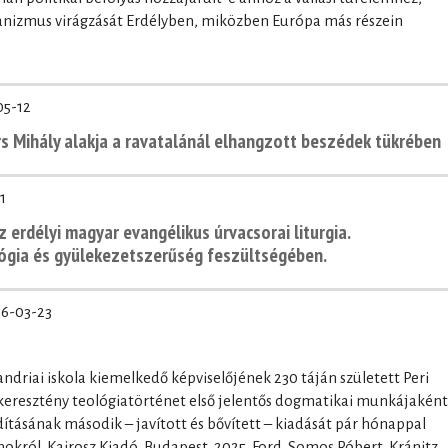
rianizmus virágzását Erdélyben, miközben Európa más részein
05-12
ors Mihály alakja a ravatalánál elhangzott beszédek tükrében
1
z erdélyi magyar evangélikus úrvacsorai liturgia.
lógia és gyülekezetszerűség feszültségében.
6-03-23
andriai iskola kiemelkedő képviselőjének 230 táján született Peri
 keresztény teológiatörténet első jelentős dogmatikai munkájaként
ításának második – javított és bővített – kiadását pár hónappal
okról. Kairosz Kiadó, Budapest, 2025. Ford. Somos Róbert, Kránitz