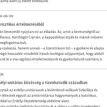
alma alatt új életet élhessünk.
6-06-09
trisztikus értelmezéséből
n bevezetőt nyújtani ez az előadás. Az, amit a keresztségről az
lianus, Karthágói Ciprián, a kappadókiai atyák és mások művein
 megfogalmaztak,
szakasza, hanem annak – a Szentíráson túl – a gyökere és alapja.
gó hosszabb-rövidebb írások teológiai súlypontjait, hogy abból
nk le a mai egyházi értelemezésünk és gyakorlatunk számára is.
06
délyi unitárius közösség a tizenhatodik században
roztak az erdélyi unitáriusok a különböző vallások Szküllája és
 léteztek együtt az antitrinitárius hagyományok a katolikus,
kkel az Erdélyi Fejedelemség védelme alatt.
zmán politikai befolyás hozzájárult-e ahhoz a vallási türelemhez,