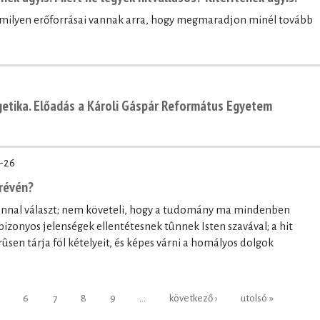
, milyen erőforrásai vannak arra, hogy megmaradjon minél tovább
getika. Előadás a Károli Gáspár Református Egyetem
-26
révén?
onnal választ; nem követeli, hogy a tudomány ma mindenben
bizonyos jelenségek ellentétesnek tûnnek Isten szavával; a hit
ûsen tárja föl kételyeit, és képes várni a homályos dolgok
6
7
8
9
…
következő ›
utolsó »