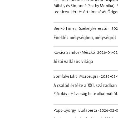
Mihály és Simonné Pesthy Monika). El
teodicea-kérdés értelmezését Órige
Benkő Timea · Székelykeresztúr ·
202
Éneklés mélységben, mélységről
Kovács Sándor · Mészkő ·
2026-03-02
Jókai vallásos világa
Somfalvi Edit · Marosugra ·
2026-02-
A család értéke a XXI. században
Előadás a Házasság hete alkalmából.
Papp György · Budapesta ·
2026-02-