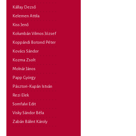
Kállay Dezső
Kelemen Attila
Kiss Jenő
Kolumbán Vilmos József
Koppándi Botond Péter
Kovács Sándor
Kozma Zsolt
Molnár János
Papp György
Pásztori-Kupán István
Rezi Elek
Somfalvi Edit
Visky Sándor Béla
Zabán Bálint Károly