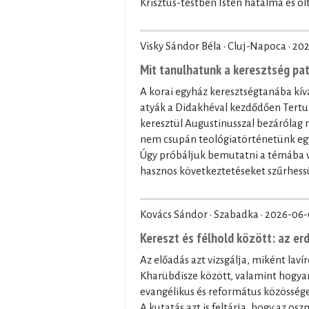
Krisztus-testben Isten hatalma és olt
Visky Sándor Béla · Cluj-Napoca ·
202
Mit tanulhatunk a keresztség pa
A korai egyház keresztségtanába kívá
atyák a Didakhéval kezdődően Tertul
keresztül Augustinusszal bezárólag
nem csupán teológiatörténetünk egy 
Úgy próbáljuk bemutatni a témába vá
hasznos következtetéseket szűrhessü
Kovács Sándor · Szabadka ·
2026-06-
Kereszt és félhold között: az er
Az előadás azt vizsgálja, miként laví
Kharübdisze között, valamint hogyan
evangélikus és református közössége
A kutatás azt is feltárja, hogy az os