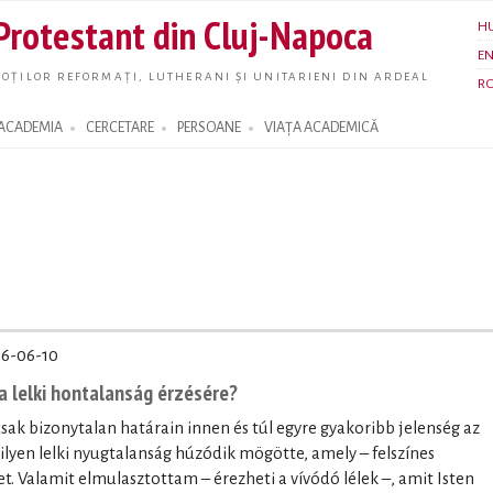
Skip to
 Protestant din Cluj-Napoca
H
main
E
content
OȚILOR REFORMAȚI, LUTHERANI ȘI UNITARIENI DIN ARDEAL
R
ACADEMIA
CERCETARE
PERSOANE
VIAȚA ACADEMICĂ
6-06-10
a lelki hontalanság érzésére?
sak bizonytalan határain innen és túl egyre gyakoribb jelenség az
ilyen lelki nyugtalanság húzódik mögötte, amely – felszínes
et. Valamit elmulasztottam – érezheti a vívódó lélek –, amit Isten