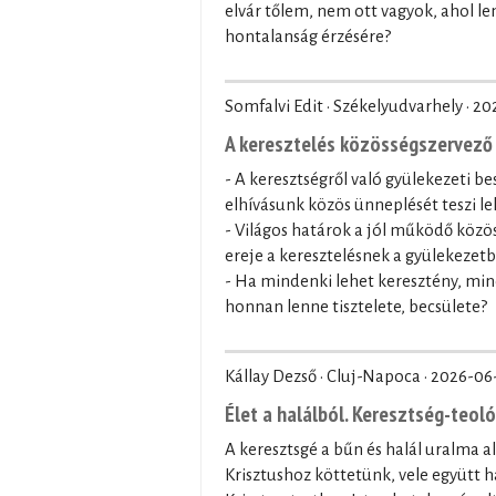
elvár tőlem, nem ott vagyok, ahol le
hontalanság érzésére?
Somfalvi Edit · Székelyudvarhely ·
20
A keresztelés közösségszervező 
- A keresztségről való gyülekezeti be
elhívásunk közös ünneplését teszi le
- Világos határok a jól működő közö
ereje a keresztelésnek a gyülekezet
- Ha mindenki lehet keresztény, min
honnan lenne tisztelete, becsülete?
Kállay Dezső · Cluj-Napoca ·
2026-06
Élet a halálból. Keresztség-teol
A keresztsgé a bűn és halál uralma a
Krisztushoz köttetünk, vele együtt ha