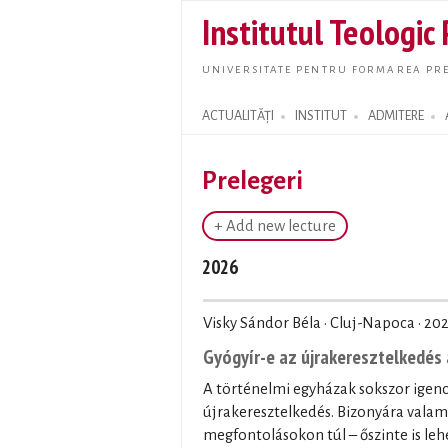
Institutul Teologic
UNIVERSITATE PENTRU FORMAREA PRE
ACTUALITĂȚI
INSTITUT
ADMITERE
Search form
Prelegeri
+ Add new lecture
2026
Visky Sándor Béla · Cluj-Napoca ·
202
Gyógyír-e az újrakeresztelkedés 
A történelmi egyházak sokszor igenc
újrakeresztelkedés. Bizonyára valam
megfontolásokon túl – őszinte is leh