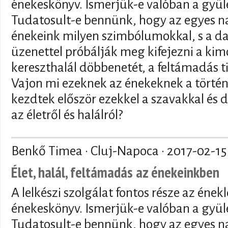
énekeskönyv. Ismerjük-e valóban a gyül
Tudatosult-e bennünk, hogy az egyes na
énekeink milyen szimbólumokkal, s a dal
üzenettel próbálják meg kifejezni a kim
kereszthalál döbbenetét, a feltámadás ti
Vajon mi ezeknek az énekeknek a történ
kezdtek először ezekkel a szavakkal és 
az életről és halálról?
Benkő Timea · Cluj-Napoca ·
2017-02-15
Élet, halál, feltámadás az énekeinkben
A lelkészi szolgálat fontos része az énekl
énekeskönyv. Ismerjük-e valóban a gyül
Tudatosult-e bennünk, hogy az egyes na