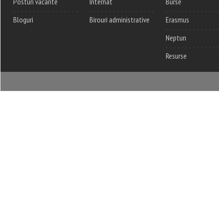
Posturi vacante
Internat
Burse
Bloguri
Birouri administrative
Erasmus
Neptun
Resurse