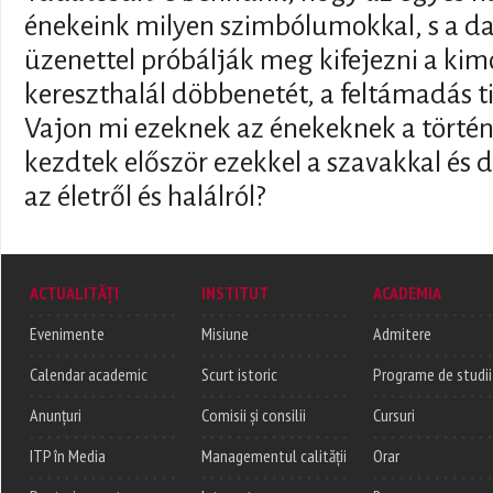
énekeink milyen szimbólumokkal, s a dal
üzenettel próbálják meg kifejezni a kim
kereszthalál döbbenetét, a feltámadás ti
Vajon mi ezeknek az énekeknek a történ
kezdtek először ezekkel a szavakkal és 
az életről és halálról?
ACTUALITĂȚI
INSTITUT
ACADEMIA
Evenimente
Misiune
Admitere
Calendar academic
Scurt istoric
Programe de studii
Anunțuri
Comisii și consilii
Cursuri
ITP în Media
Managementul calității
Orar