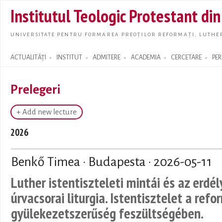
Skip t
Institutul Teologic Protestant di
main
conte
UNIVERSITATE PENTRU FORMAREA PREOȚILOR REFORMAȚI, LUTHER
ACTUALITĂȚI
INSTITUT
ADMITERE
ACADEMIA
CERCETARE
PE
Search form
Prelegeri
+ Add new lecture
2026
Benkő Timea · Budapesta ·
2026-05-11
Luther istentiszteleti mintái és az erdé
úrvacsorai liturgia. Istentisztelet a refo
gyülekezetszerűség feszültségében.