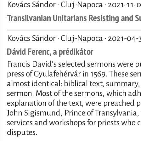
Kovács Sándor · Cluj-Napoca ·
2021-11-
Transilvanian Unitarians Resisting and S
Kovács Sándor · Cluj-Napoca ·
2021-04-
Dávid Ferenc, a prédikátor
Francis David’s selected sermons were p
press of Gyulafehérvár in 1569. These se
almost identical: biblical text, summary
sermon. Most of the sermons, which adher
explanation of the text, were preached p
John Sigismund, Prince of Transylvania, 
services and workshops for priests who c
disputes.