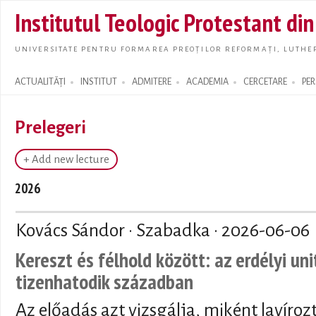
Skip t
Institutul Teologic Protestant di
main
conte
UNIVERSITATE PENTRU FORMAREA PREOȚILOR REFORMAȚI, LUTHER
ACTUALITĂȚI
INSTITUT
ADMITERE
ACADEMIA
CERCETARE
PE
Search form
Prelegeri
+ Add new lecture
2026
Kovács Sándor · Szabadka ·
2026-06-06
Kereszt és félhold között: az erdélyi un
tizenhatodik században
Az előadás azt vizsgálja, miként lavíroz