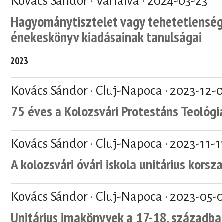
Kovács Sándor · Várfalva ·
2024-03-23
Hagyománytisztelet vagy tehetetlenség.
énekeskönyv kiadásainak tanulságai
2023
Kovács Sándor · Cluj-Napoca ·
2023-12-
75 éves a Kolozsvári Protestáns Teológi
Kovács Sándor · Cluj-Napoca ·
2023-11-1
A kolozsvári óvári iskola unitárius kor
Kovács Sándor · Cluj-Napoca ·
2023-05-
Unitárius imakönyvek a 17-18. századba