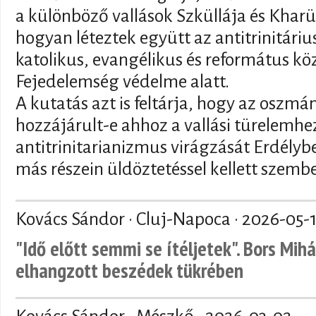
a különböző vallások Szküllája és Kharü
hogyan léteztek együtt az antitrinitár
katolikus, evangélikus és református kö
Fejedelemség védelme alatt.
A kutatás azt is feltárja, hogy az oszmán
hozzájárult-e ahhoz a vallási türelemhez
antitrinitarianizmus virágzását Erdély
más részein üldöztetéssel kellett szemb
Kovács Sándor · Cluj-Napoca ·
2026-05-
"Idő előtt semmi se ítéljetek". Bors Mihá
elhangzott beszédek tükrében