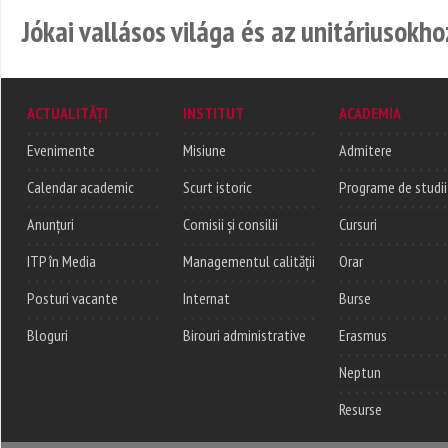
Jókai vallásos világa és az unitáriusokho
ACTUALITĂȚI
INSTITUT
ACADEMIA
Evenimente
Misiune
Admitere
Calendar academic
Scurt istoric
Programe de studii
Anunțuri
Comisii și consilii
Cursuri
ITP în Media
Managementul calității
Orar
Posturi vacante
Internat
Burse
Bloguri
Birouri administrative
Erasmus
Neptun
Resurse