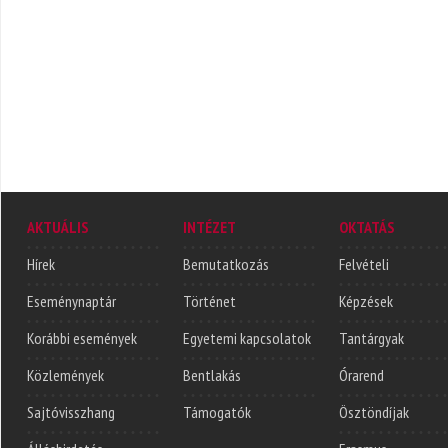
AKTUÁLIS
INTÉZET
OKTATÁS
Hírek
Bemutatkozás
Felvételi
Eseménynaptár
Történet
Képzések
Korábbi események
Egyetemi kapcsolatok
Tantárgyak
Közlemények
Bentlakás
Órarend
Sajtóvisszhang
Támogatók
Ösztöndíjak