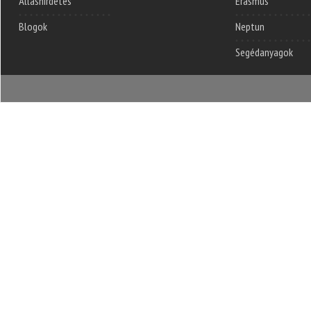
Álláshirdetés
Erasmus
Blogok
Neptun
Segédanyagok